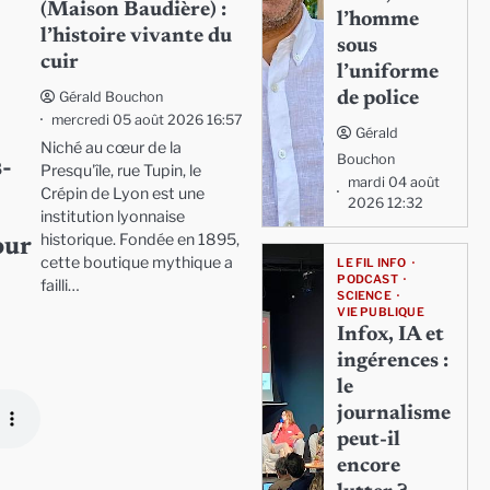
(Maison Baudière) :
l’homme
l’histoire vivante du
sous
cuir
l’uniforme
de police
Gérald Bouchon
mercredi 05 août 2026 16:57
Gérald
Niché au cœur de la
Bouchon
s-
Presqu'île, rue Tupin, le
mardi 04 août
Crépin de Lyon est une
2026 12:32
institution lyonnaise
historique. Fondée en 1895,
our
cette boutique mythique a
LE FIL INFO
PODCAST
failli…
SCIENCE
VIE PUBLIQUE
Infox, IA et
ingérences :
le
journalisme
peut-il
encore