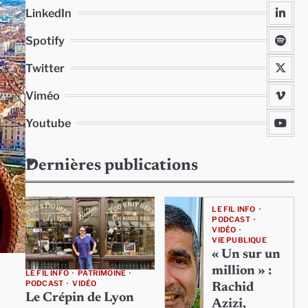
LinkedIn
Spotify
Twitter
Viméo
Youtube
Dernières publications
LE FIL INFO
PODCAST
VIDÉO
VIE PUBLIQUE
« Un sur un
million » :
LE FIL INFO
PATRIMOINE
PODCAST
VIDÉO
Rachid
Le Crépin de Lyon
Azizi,