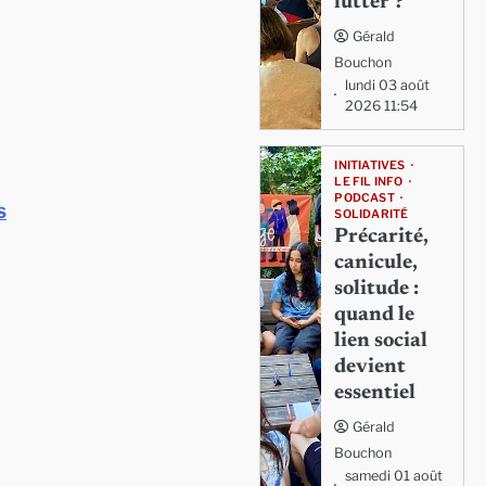
lutter ?
Gérald
Bouchon
lundi 03 août
2026 11:54
INITIATIVES
LE FIL INFO
PODCAST
s
SOLIDARITÉ
Précarité,
canicule,
solitude :
quand le
lien social
devient
essentiel
Gérald
Bouchon
samedi 01 août