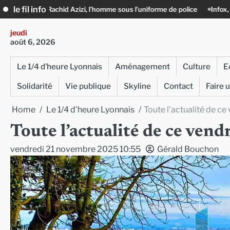
Skip
le fil info
hid Azizi, l’homme sous l’uniforme de police
Infox, IA et ingérences : l
to
content
jeudi
août 6, 2026
Le 1/4 d’heure Lyonnais
Aménagement
Culture
E
Solidarité
Vie publique
Skyline
Contact
Faire 
Home
Le 1/4 d'heure Lyonnais
Toute l’actualité de c
Toute l’actualité de ce ve
vendredi 21 novembre 2025 10:55
Gérald Bouchon