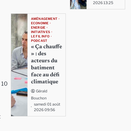
2026 13:25
AMÉNAGEMENT
ECONOMIE
ENERGIE
INITIATIVES
LE FIL INFO
PODCAST
« Ça chauffe
» : des
acteurs du
batiment
face au défi
climatique
 10
Gérald
Bouchon
samedi 01 août
2026 09:56
t