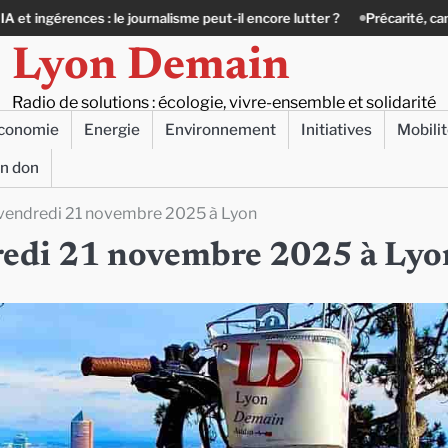
e journalisme peut-il encore lutter ?
Précarité, canicule, solitude : qua
Lyon Demain
Radio de solutions : écologie, vivre-ensemble et solidarité
conomie
Energie
Environnement
Initiatives
Mobili
un don
e vendredi 21 novembre 2025 à Lyon
ndredi 21 novembre 2025 à Lyo