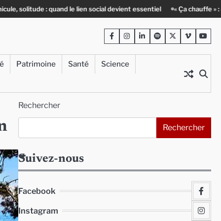
nd le lien social devient essentiel
« Ça chauffe » : des acteurs du bati
Facebook
Instagram
LinkedIn
Spotify
Twitter
Viméo
Yout
té
Patrimoine
Santé
Science
Rechercher
n
Rechercher
Suivez-nous
Facebook
Instagram