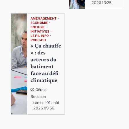
2026 13:25
AMÉNAGEMENT
ECONOMIE
ENERGIE
INITIATIVES
LE FIL INFO
PODCAST
« Ça chauffe
» : des
acteurs du
batiment
face au défi
climatique
Gérald
Bouchon
samedi 01 août
2026 09:56