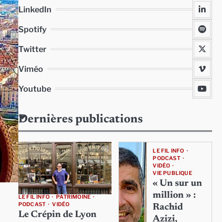
LinkedIn
Spotify
Twitter
Viméo
Youtube
Dernières publications
LE FIL INFO
PODCAST
VIDÉO
VIE PUBLIQUE
« Un sur un
million » :
LE FIL INFO
PATRIMOINE
PODCAST
VIDÉO
Rachid
Le Crépin de Lyon
Azizi,