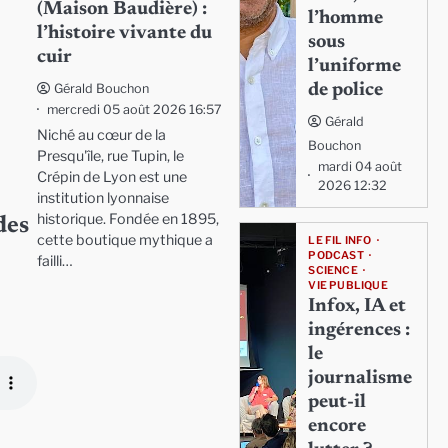
(Maison Baudière) :
l’homme
l’histoire vivante du
sous
cuir
l’uniforme
de police
Gérald Bouchon
mercredi 05 août 2026 16:57
Gérald
Niché au cœur de la
Bouchon
Presqu'île, rue Tupin, le
mardi 04 août
Crépin de Lyon est une
2026 12:32
institution lyonnaise
historique. Fondée en 1895,
des
cette boutique mythique a
LE FIL INFO
PODCAST
…
failli…
SCIENCE
VIE PUBLIQUE
Infox, IA et
ingérences :
le
journalisme
peut-il
encore