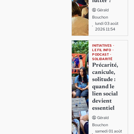
lutter ?
Gérald
Bouchon
lundi 03 août
2026 11:54
INITIATIVES
LE FIL INFO
PODCAST
SOLIDARITÉ
Précarité,
canicule,
solitude :
quand le
lien social
devient
essentiel
Gérald
Bouchon
samedi 01 août