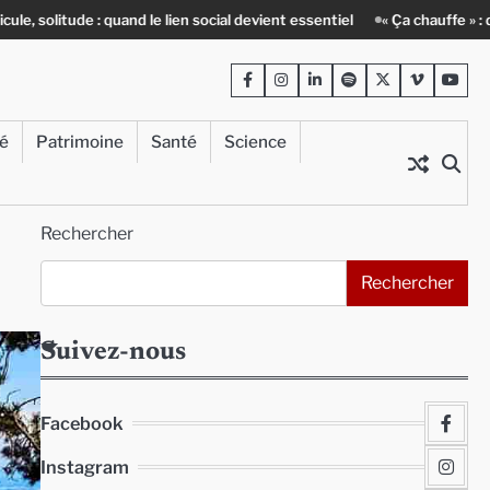
d le lien social devient essentiel
« Ça chauffe » : des acteurs du bati
Facebook
Instagram
LinkedIn
Spotify
Twitter
Viméo
Yout
té
Patrimoine
Santé
Science
Rechercher
Rechercher
Suivez-nous
Facebook
Instagram