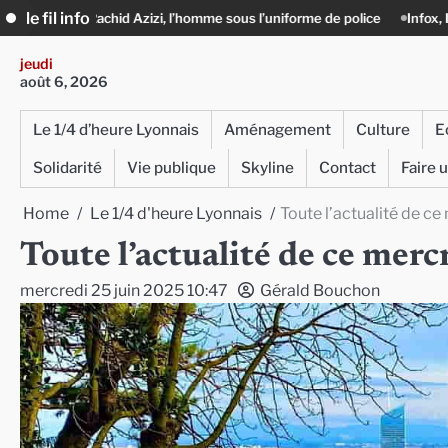
Skip
le fil info
hid Azizi, l’homme sous l’uniforme de police
Infox, IA et ingérences : le
to
content
jeudi
août 6, 2026
Le 1/4 d’heure Lyonnais
Aménagement
Culture
E
Solidarité
Vie publique
Skyline
Contact
Faire 
Home
Le 1/4 d'heure Lyonnais
Toute l’actualité de ce
Toute l’actualité de ce mer
mercredi 25 juin 2025 10:47
Gérald Bouchon