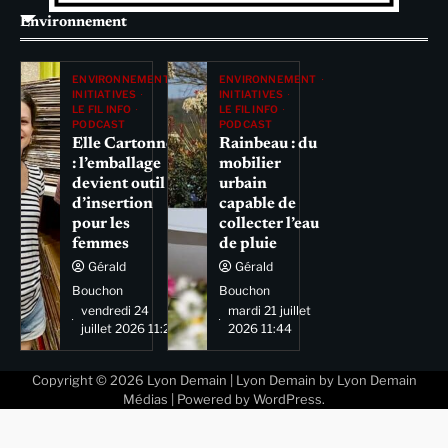
Environnement
ENVIRONNEMENT
ENVIRONNEMENT
INITIATIVES
INITIATIVES
LE FIL INFO
LE FIL INFO
PODCAST
PODCAST
Elle Cartonne
Rainbeau : du
: l’emballage
mobilier
devient outil
urbain
d’insertion
capable de
pour les
collecter l’eau
femmes
de pluie
Gérald
Gérald
Bouchon
Bouchon
vendredi 24
mardi 21 juillet
juillet 2026 11:29
2026 11:44
Copyright © 2026
Lyon Demain
| Lyon Demain by
Lyon Demain
Médias
| Powered by
WordPress
.