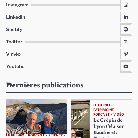
Instagram
LinkedIn
Spotify
Twitter
Viméo
Youtube
Dernières publications
LE FIL INFO
PATRIMOINE
PODCAST
VIDÉO
Le Crépin de
Lyon (Maison
Baudière) :
LE FIL INFO
PODCAST
SCIENCE