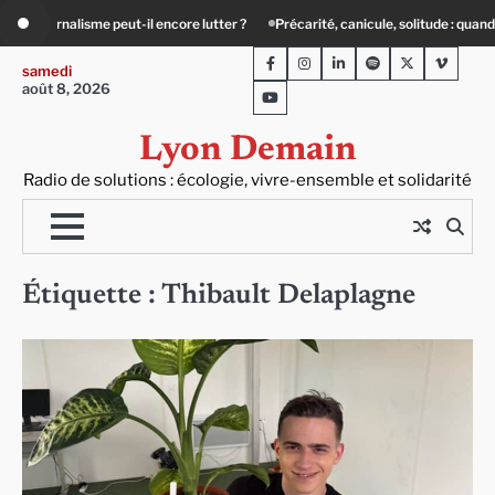
Skip
t-il encore lutter ?
Précarité, canicule, solitude : quand le lien social devient
to
Facebook
Instagram
LinkedIn
Spotify
Twitter
Viméo
content
samedi
août 8, 2026
Youtube
Lyon Demain
Radio de solutions : écologie, vivre-ensemble et solidarité
Étiquette :
Thibault Delaplagne