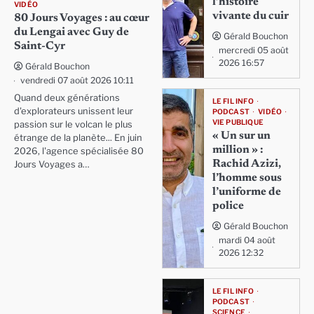
l’histoire
VIDÉO
vivante du cuir
80 Jours Voyages : au cœur
du Lengai avec Guy de
Gérald Bouchon
Saint-Cyr
mercredi 05 août
2026 16:57
Gérald Bouchon
vendredi 07 août 2026 10:11
Quand deux générations
LE FIL INFO
d'explorateurs unissent leur
PODCAST
VIDÉO
VIE PUBLIQUE
passion sur le volcan le plus
« Un sur un
étrange de la planète... En juin
million » :
2026, l'agence spécialisée 80
Rachid Azizi,
Jours Voyages a…
l’homme sous
l’uniforme de
police
Gérald Bouchon
mardi 04 août
2026 12:32
LE FIL INFO
PODCAST
SCIENCE