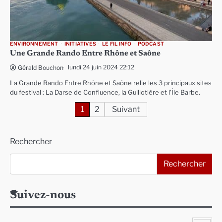
ENVIRONNEMENT
INITIATIVES
LE FIL INFO
PODCAST
Une Grande Rando Entre Rhône et Saône
lundi 24 juin 2024 22:12
Gérald Bouchon
La Grande Rando Entre Rhône et Saône relie les 3 principaux sites
du festival : La Darse de Confluence, la Guillotière et l’Île Barbe.
Pagination
1
2
Suivant
des
Rechercher
publications
Rechercher
Suivez-nous