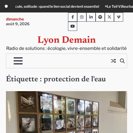
Skip
partenariat entre ville et campagne
80 Jours Voyages : au cœur du Lengai ave
to
Facebook
Instagram
LinkedIn
Spotify
Twitter
Viméo
content
dimanche
août 9, 2026
Youtube
Lyon Demain
Radio de solutions : écologie, vivre-ensemble et solidarité
Étiquette :
protection de l'eau