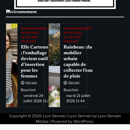
Environnement
ENVIRONNEMENT
ENVIRONNEMENT
INITIATIVES
INITIATIVES
LE FIL INFO
LE FIL INFO
PODCAST
PODCAST
Elle Cartonne
Rainbeau : du
: l’emballage
mobilier
devient outil
urbain
d’insertion
capable de
pour les
collecter l’eau
femmes
de pluie
Gérald
Gérald
Bouchon
Bouchon
vendredi 24
mardi 21 juillet
juillet 2026 11:29
2026 11:44
Copyright © 2026
Lyon Demain
| Lyon Demain by
Lyon Demain
Médias
| Powered by
WordPress
.