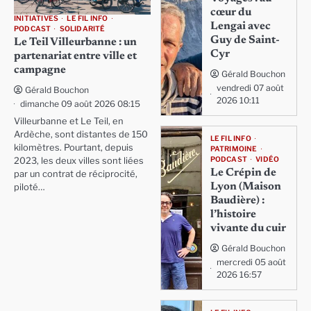
cœur du
INITIATIVES
LE FIL INFO
Lengai avec
PODCAST
SOLIDARITÉ
Guy de Saint-
Le Teil Villeurbanne : un
Cyr
partenariat entre ville et
campagne
Gérald Bouchon
vendredi 07 août
Gérald Bouchon
2026 10:11
dimanche 09 août 2026 08:15
Villeurbanne et Le Teil, en
Ardèche, sont distantes de 150
LE FIL INFO
kilomètres. Pourtant, depuis
PATRIMOINE
PODCAST
VIDÉO
2023, les deux villes sont liées
Le Crépin de
par un contrat de réciprocité,
Lyon (Maison
piloté…
Baudière) :
l’histoire
vivante du cuir
Gérald Bouchon
mercredi 05 août
2026 16:57