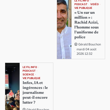
LE FIL INFO
PODCAST
VIDÉO
VIE PUBLIQUE
« Un sur un
million » :
Rachid Azizi,
l’homme sous
l’uniforme de
police
Gérald Bouchon
mardi 04 août
2026 12:32
LE FIL INFO
PODCAST
SCIENCE
VIE PUBLIQUE
Infox, IA et
ingérences : le
journalisme
peut-il encore
lutter ?
Gérald Bouchon