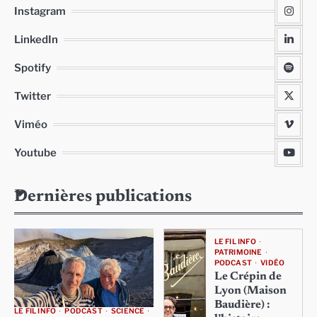
Instagram
LinkedIn
Spotify
Twitter
Viméo
Youtube
Dernières publications
LE FIL INFO
PATRIMOINE
PODCAST
VIDÉO
Le Crépin de
Lyon (Maison
Baudière) :
LE FIL INFO
PODCAST
SCIENCE