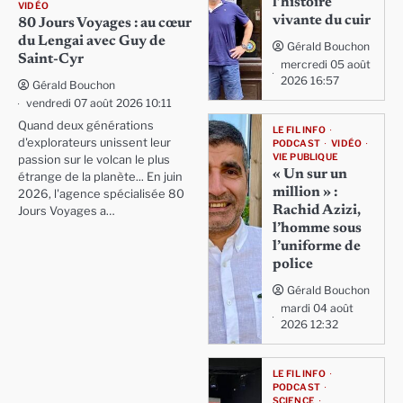
l’histoire
VIDÉO
vivante du cuir
80 Jours Voyages : au cœur
du Lengai avec Guy de
Gérald Bouchon
Saint-Cyr
mercredi 05 août
2026 16:57
Gérald Bouchon
vendredi 07 août 2026 10:11
Quand deux générations
LE FIL INFO
d'explorateurs unissent leur
PODCAST
VIDÉO
VIE PUBLIQUE
passion sur le volcan le plus
« Un sur un
étrange de la planète... En juin
million » :
2026, l'agence spécialisée 80
Rachid Azizi,
Jours Voyages a…
l’homme sous
l’uniforme de
police
Gérald Bouchon
mardi 04 août
2026 12:32
LE FIL INFO
PODCAST
SCIENCE