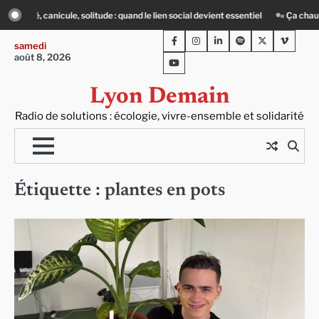
Skip
litude : quand le lien social devient essentiel
« Ça chauffe » : des acteurs du 
to
Facebook
Instagram
LinkedIn
Spotify
Twitter
Viméo
content
samedi
août 8, 2026
Youtube
Lyon Demain
Radio de solutions : écologie, vivre-ensemble et solidarité
Étiquette :
plantes en pots