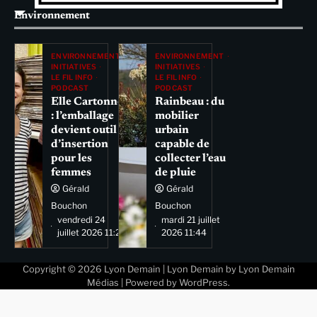
Environnement
ENVIRONNEMENT
ENVIRONNEMENT
INITIATIVES
INITIATIVES
LE FIL INFO
LE FIL INFO
PODCAST
PODCAST
Elle Cartonne
Rainbeau : du
: l’emballage
mobilier
devient outil
urbain
d’insertion
capable de
pour les
collecter l’eau
femmes
de pluie
Gérald
Gérald
Bouchon
Bouchon
vendredi 24
mardi 21 juillet
juillet 2026 11:29
2026 11:44
Copyright © 2026
Lyon Demain
| Lyon Demain by
Lyon Demain
Médias
| Powered by
WordPress
.