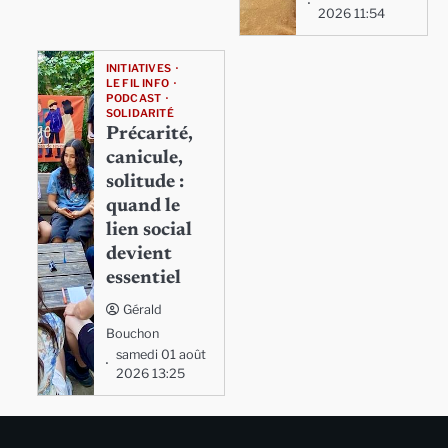
2026 11:54
INITIATIVES
LE FIL INFO
PODCAST
SOLIDARITÉ
Précarité,
canicule,
solitude :
quand le
lien social
devient
essentiel
Gérald
Bouchon
samedi 01 août
2026 13:25