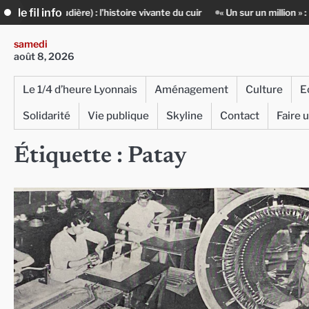
Skip
le fil info
audière) : l’histoire vivante du cuir
« Un sur un million » : Rachid Az
to
content
samedi
août 8, 2026
Le 1/4 d’heure Lyonnais
Aménagement
Culture
E
Solidarité
Vie publique
Skyline
Contact
Faire 
Étiquette :
Patay