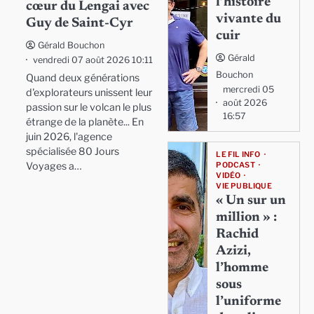
l’histoire
cœur du Lengai avec
vivante du
Guy de Saint-Cyr
cuir
Gérald Bouchon
Gérald
vendredi 07 août 2026 10:11
Bouchon
Quand deux générations
mercredi 05
d'explorateurs unissent leur
août 2026
passion sur le volcan le plus
16:57
étrange de la planète... En
juin 2026, l'agence
spécialisée 80 Jours
LE FIL INFO
Voyages a…
PODCAST
VIDÉO
VIE PUBLIQUE
« Un sur un
million » :
Rachid
Azizi,
l’homme
sous
l’uniforme