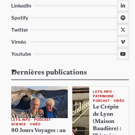
LinkedIn
Spotify
Twitter
Viméo
Youtube
Dernières publications
LE FIL INFO
PATRIMOINE
PODCAST
VIDÉO
Le Crépin
de Lyon
LE FIL INFO
PODCAST
(Maison
SCIENCE
VIDÉO
Baudière) :
80 Jours Voyages : au