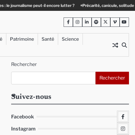
alisme peut-il encore lutter ?
Précarité, canicule, solitude : quand le l
Facebook
Instagram
LinkedIn
Spotify
Twitter
Viméo
Yout
té
Patrimoine
Santé
Science
Rechercher
Rechercher
Suivez-nous
Facebook
Instagram