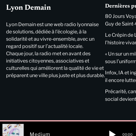
Dernières p
Lyon Demain
80 Jours Voya
Guy de Saint-
Lyon Demain est une web radio lyonnaise
de solutions, dédiée à l’écologie, à la
Le Crépin de 
solidarité et au vivre-ensemble, avec un
l’histoire viva
regard positif sur l’actualité locale.
Chaque jour, la radio met en avant des
« Un sur un mi
initiatives citoyennes, associatives et
sous l’unifor
culturelles qui améliorent la qualité de vie et
Infox, IA et i
préparent une ville plus juste et plus durable.
il encore lutte
Précarité, cani
social devient
Medium
00:00