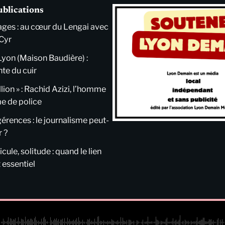
ublications
ges : au cœur du Lengai avec
Cyr
Lyon (Maison Baudière) :
nte du cuir
llion » : Rachid Azizi, l’homme
me de police
ngérences : le journalisme peut-
r ?
cule, solitude : quand le lien
 essentiel