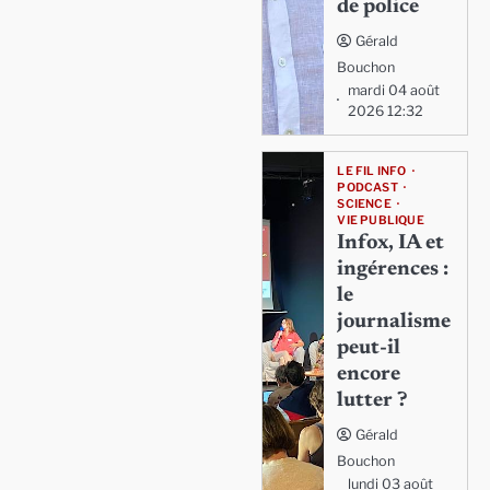
de police
Gérald
Bouchon
mardi 04 août
2026 12:32
LE FIL INFO
PODCAST
SCIENCE
VIE PUBLIQUE
Infox, IA et
ingérences :
le
journalisme
peut-il
encore
lutter ?
Gérald
Bouchon
lundi 03 août