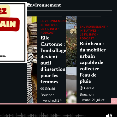
Environnement
ENVIRONNEMENT
INITIATIVES
ENVIRONNEMENT
LE FIL INFO
INITIATIVES
PODCAST
LE FIL INFO
Elle
PODCAST
Rainbeau :
Cartonne :
du mobilier
l’emballage
urbain
devient
capable de
outil
collecter
d’insertion
l’eau de
pour les
pluie
femmes
Gérald
Gérald
Bouchon
Bouchon
mardi 21 juillet
vendredi 24
2026 11:44
juillet 2026
11:29