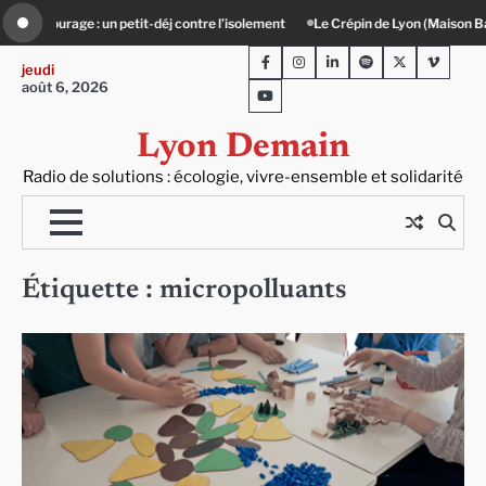
Skip
-déj contre l’isolement
Le Crépin de Lyon (Maison Baudière) : l’histoire vivant
to
Facebook
Instagram
LinkedIn
Spotify
Twitter
Viméo
content
jeudi
août 6, 2026
Youtube
Lyon Demain
Radio de solutions : écologie, vivre-ensemble et solidarité
Étiquette :
micropolluants