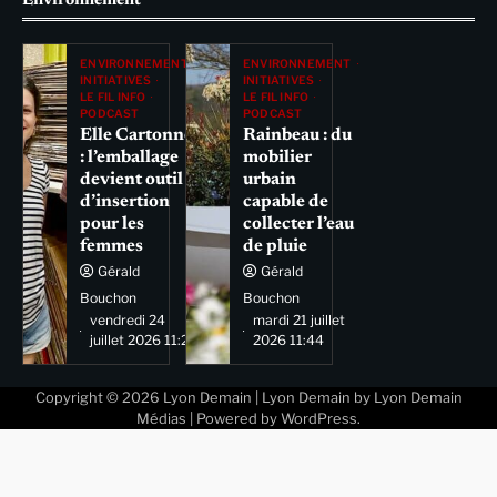
Environnement
ENVIRONNEMENT
ENVIRONNEMENT
INITIATIVES
INITIATIVES
LE FIL INFO
LE FIL INFO
PODCAST
PODCAST
Elle Cartonne
Rainbeau : du
: l’emballage
mobilier
devient outil
urbain
d’insertion
capable de
pour les
collecter l’eau
femmes
de pluie
Gérald
Gérald
Bouchon
Bouchon
vendredi 24
mardi 21 juillet
juillet 2026 11:29
2026 11:44
Copyright © 2026
Lyon Demain
| Lyon Demain by
Lyon Demain
Médias
| Powered by
WordPress
.