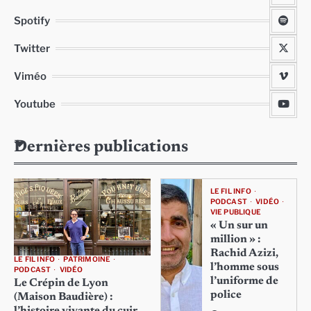
Spotify
Twitter
Viméo
Youtube
Dernières publications
LE FIL INFO
PODCAST
VIDÉO
VIE PUBLIQUE
« Un sur un
million » :
Rachid Azizi,
LE FIL INFO
PATRIMOINE
l’homme sous
PODCAST
VIDÉO
l’uniforme de
Le Crépin de Lyon
police
(Maison Baudière) :
l’histoire vivante du cuir