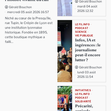
Gérald Bouchon
mardi 04 août
Gérald Bouchon
2026 12:32
mercredi 05 août 2026 16:57
Niché au cœur de la Presqu'île,
rue Tupin, le Crépin de Lyon est
LE FIL INFO
une institution lyonnaise
PODCAST
SCIENCE
historique. Fondée en 1895,
VIE PUBLIQUE
cette boutique mythique a
Infox, IA et
failli…
ingérences : le
journalisme
peut-il encore
lutter ?
Gérald Bouchon
lundi 03 août
2026 11:54
INITIATIVES
LE FIL INFO
PODCAST
SOLIDARITÉ
Précarité,