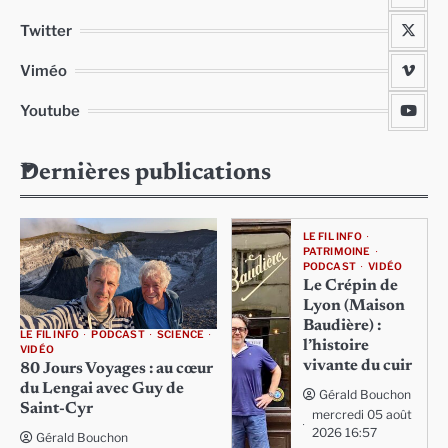
Twitter
Viméo
Youtube
Dernières publications
LE FIL INFO
PATRIMOINE
PODCAST
VIDÉO
Le Crépin de
Lyon (Maison
Baudière) :
LE FIL INFO
PODCAST
SCIENCE
l’histoire
VIDÉO
vivante du cuir
80 Jours Voyages : au cœur
du Lengai avec Guy de
Gérald Bouchon
Saint-Cyr
mercredi 05 août
2026 16:57
Gérald Bouchon