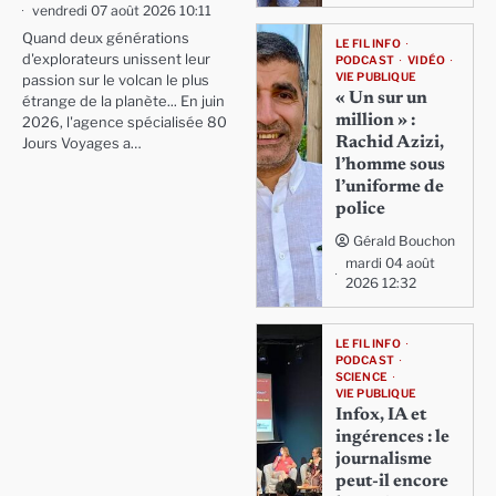
vendredi 07 août 2026 10:11
Quand deux générations
LE FIL INFO
d'explorateurs unissent leur
PODCAST
VIDÉO
VIE PUBLIQUE
passion sur le volcan le plus
« Un sur un
étrange de la planète... En juin
million » :
2026, l'agence spécialisée 80
Rachid Azizi,
Jours Voyages a…
l’homme sous
l’uniforme de
police
Gérald Bouchon
mardi 04 août
2026 12:32
LE FIL INFO
PODCAST
SCIENCE
VIE PUBLIQUE
Infox, IA et
ingérences : le
journalisme
peut-il encore