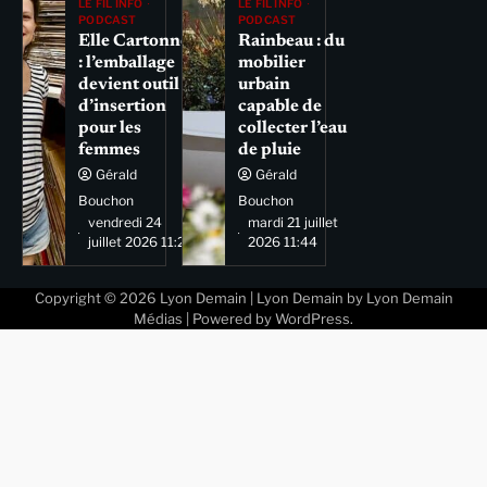
LE FIL INFO
LE FIL INFO
PODCAST
PODCAST
Elle Cartonne
Rainbeau : du
: l’emballage
mobilier
devient outil
urbain
d’insertion
capable de
pour les
collecter l’eau
femmes
de pluie
Gérald
Gérald
Bouchon
Bouchon
vendredi 24
mardi 21 juillet
juillet 2026 11:29
2026 11:44
Copyright © 2026
Lyon Demain
| Lyon Demain by
Lyon Demain
Médias
| Powered by
WordPress
.