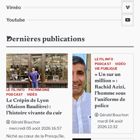
Viméo
Youtube
Dernières publications
LE FIL INFO
PODCAST
VIDÉO
VIE PUBLIQUE
« Un sur un
million » :
Rachid Azizi,
LE FIL INFO
PATRIMOINE
l’homme sous
PODCAST
VIDÉO
l’uniforme de
Le Crépin de Lyon
police
(Maison Baudière) :
l’histoire vivante du cuir
Gérald Bouchon
mardi 04 août
Gérald Bouchon
2026 12:32
mercredi 05 août 2026 16:57
Niché au cœur de la Presqu'île,