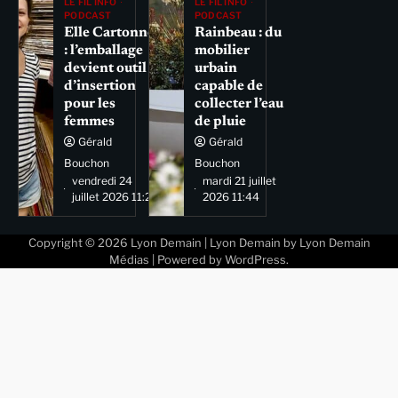
LE FIL INFO
LE FIL INFO
PODCAST
PODCAST
Elle Cartonne
Rainbeau : du
: l’emballage
mobilier
devient outil
urbain
d’insertion
capable de
pour les
collecter l’eau
femmes
de pluie
Gérald
Gérald
Bouchon
Bouchon
vendredi 24
mardi 21 juillet
juillet 2026 11:29
2026 11:44
Copyright © 2026
Lyon Demain
| Lyon Demain by
Lyon Demain
Médias
| Powered by
WordPress
.