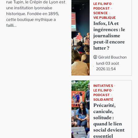
rue Tupin, le Crépin de Lyon est
LE FIL INFO
une institution lyonnaise
PODCAST
SCIENCE
historique. Fondée en 1895,
VIE PUBLIQUE
cette boutique mythique a
Infox, IA et
failli…
ingérences : le
journalisme
peut-il encore
lutter ?
Gérald Bouchon
lundi 03 août
2026 11:54
INITIATIVES
LE FIL INFO
PODCAST
SOLIDARITÉ
Précarité,
canicule,
solitude :
quand le lien
social devient
essentiel