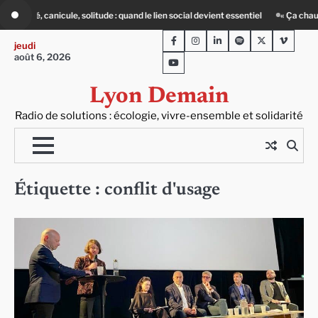
Skip
e : quand le lien social devient essentiel
« Ça chauffe » : des acteurs du batim
to
Facebook
Instagram
LinkedIn
Spotify
Twitter
Viméo
content
jeudi
août 6, 2026
Youtube
Lyon Demain
Radio de solutions : écologie, vivre-ensemble et solidarité
Étiquette :
conflit d'usage