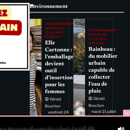
Environnement
ENVIRONNEMENT
INITIATIVES
ENVIRONNEMENT
LE FIL INFO
INITIATIVES
PODCAST
LE FIL INFO
Elle
PODCAST
Rainbeau :
Cartonne :
du mobilier
l’emballage
urbain
devient
capable de
outil
collecter
d’insertion
l’eau de
pour les
pluie
femmes
Gérald
Gérald
Bouchon
Bouchon
mardi 21 juillet
vendredi 24
2026 11:44
juillet 2026
11:29