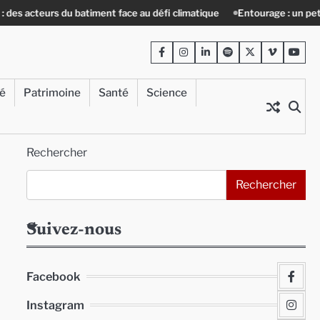
eurs du batiment face au défi climatique
Entourage : un petit-déj cont
Facebook
Instagram
LinkedIn
Spotify
Twitter
Viméo
Yout
té
Patrimoine
Santé
Science
Rechercher
Rechercher
Suivez-nous
Facebook
Instagram