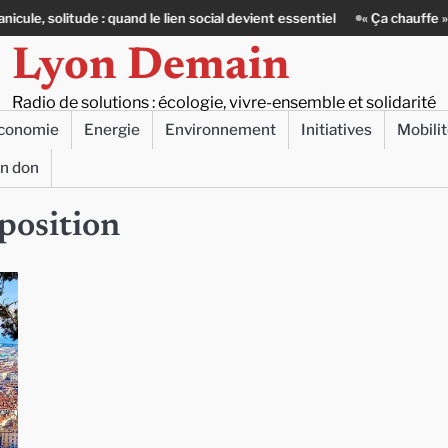
litude : quand le lien social devient essentiel
« Ça chauffe » : des act
Lyon Demain
Radio de solutions : écologie, vivre-ensemble et solidarité
conomie
Energie
Environnement
Initiatives
Mobili
un don
position