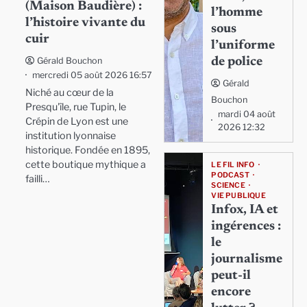
(Maison Baudière) :
l’homme
l’histoire vivante du
sous
cuir
l’uniforme
de police
Gérald Bouchon
mercredi 05 août 2026 16:57
Gérald
Niché au cœur de la
Bouchon
Presqu'île, rue Tupin, le
mardi 04 août
Crépin de Lyon est une
2026 12:32
institution lyonnaise
historique. Fondée en 1895,
cette boutique mythique a
LE FIL INFO
PODCAST
failli…
SCIENCE
VIE PUBLIQUE
Infox, IA et
ingérences :
le
journalisme
peut-il
encore