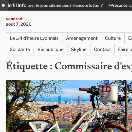
Skip
le fil info
gérences : le journalisme peut-il encore lutter ?
Précarité, canicule, so
to
content
vendredi
août 7, 2026
Le 1/4 d’heure Lyonnais
Aménagement
Culture
E
Solidarité
Vie publique
Skyline
Contact
Faire 
Étiquette :
Commissaire d'ex