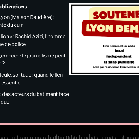
ublications
Lyon (Maison Baudière) :
nte du cuir
llion » : Rachid Azizi, l’homme
me de police
ngérences : le journalisme peut-
r ?
cule, solitude : quand le lien
 essentiel
 : des acteurs du batiment face
tique