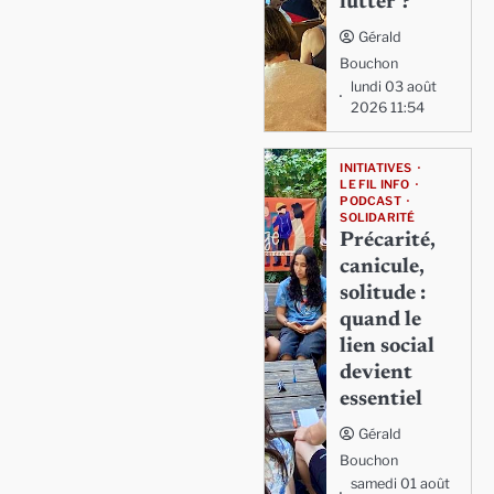
lutter ?
Gérald
Bouchon
lundi 03 août
2026 11:54
INITIATIVES
LE FIL INFO
PODCAST
SOLIDARITÉ
Précarité,
canicule,
solitude :
quand le
lien social
devient
essentiel
Gérald
Bouchon
samedi 01 août