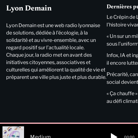
Dernières p
Lyon Demain
Le Crépin de 
l’histoire viva
Lyon Demain est une web radio lyonnaise
de solutions, dédiée à l’écologie, à la
« Un sur un mi
solidarité et au vivre-ensemble, avec un
sous l’unifor
regard positif sur l’actualité locale.
Chaque jour, la radio met en avant des
Infox, IA et i
initiatives citoyennes, associatives et
il encore lutte
culturelles qui améliorent la qualité de vie et
Précarité, cani
préparent une ville plus juste et plus durable.
social devient
« Ça chauffe »
au défi clima
Medium
00:00