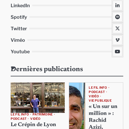
LinkedIn
Spotify
Twitter
Viméo
Youtube
Dernières publications
LE FIL INFO
PODCAST
VIDÉO
VIE PUBLIQUE
« Un sur un
million » :
LE FIL INFO
PATRIMOINE
PODCAST
VIDÉO
Rachid
Le Crépin de Lyon
Azizi,