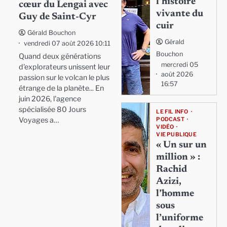
l’histoire
cœur du Lengai avec
vivante du
Guy de Saint-Cyr
cuir
Gérald Bouchon
Gérald
vendredi 07 août 2026 10:11
Bouchon
Quand deux générations
mercredi 05
d'explorateurs unissent leur
août 2026
passion sur le volcan le plus
16:57
étrange de la planète... En
juin 2026, l'agence
spécialisée 80 Jours
LE FIL INFO
Voyages a…
PODCAST
VIDÉO
VIE PUBLIQUE
« Un sur un
million » :
Rachid
Azizi,
l’homme
sous
l’uniforme