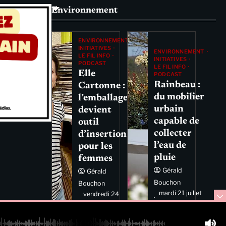
Environnement
ENVIRONNEMENT
INITIATIVES
ENVIRONNEMENT
LE FIL INFO
INITIATIVES
PODCAST
LE FIL INFO
Elle
PODCAST
Rainbeau :
Cartonne :
du mobilier
l’emballage
urbain
devient
capable de
outil
collecter
d’insertion
l’eau de
pour les
pluie
femmes
Gérald
Gérald
Bouchon
Bouchon
mardi 21 juillet
vendredi 24
2026 11:44
juillet 2026
11:29