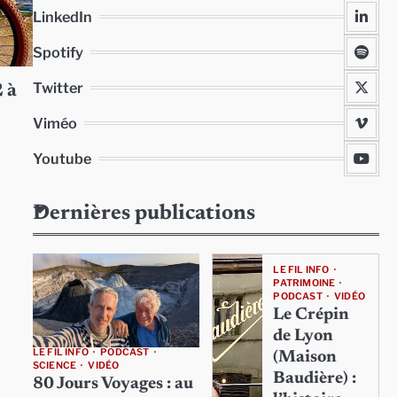
LinkedIn
Spotify
Twitter
 à
Viméo
Youtube
Dernières publications
LE FIL INFO
PATRIMOINE
PODCAST
VIDÉO
Le Crépin
de Lyon
LE FIL INFO
PODCAST
(Maison
SCIENCE
VIDÉO
Baudière) :
80 Jours Voyages : au