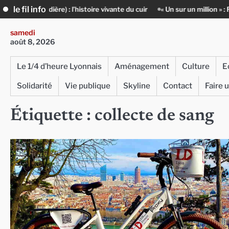
Skip
le fil info
dière) : l’histoire vivante du cuir
« Un sur un million » : Rachid Azizi
to
content
samedi
août 8, 2026
Le 1/4 d’heure Lyonnais
Aménagement
Culture
E
Solidarité
Vie publique
Skyline
Contact
Faire 
Étiquette :
collecte de sang