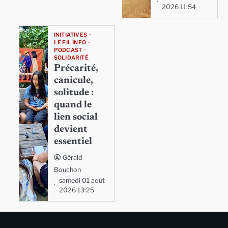
2026 11:54
INITIATIVES
LE FIL INFO
PODCAST
SOLIDARITÉ
Précarité,
canicule,
solitude :
quand le
lien social
devient
essentiel
Gérald
Bouchon
samedi 01 août
2026 13:25