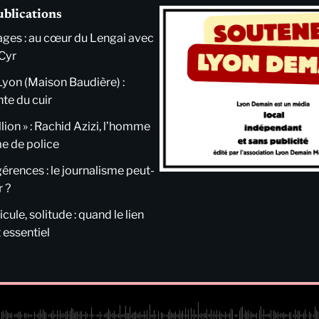
ublications
ges : au cœur du Lengai avec
Cyr
Lyon (Maison Baudière) :
nte du cuir
llion » : Rachid Azizi, l’homme
me de police
ngérences : le journalisme peut-
r ?
cule, solitude : quand le lien
 essentiel