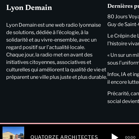
Dernières p
Lyon Demain
80 Jours Voya
Guy de Saint-
Lyon Demain est une web radio lyonnaise
de solutions, dédiée à l’écologie, à la
Le Crépin de 
solidarité et au vivre-ensemble, avec un
l’histoire viva
regard positif sur l’actualité locale.
Chaque jour, la radio met en avant des
« Un sur un mi
initiatives citoyennes, associatives et
sous l’unifor
culturelles qui améliorent la qualité de vie et
Infox, IA et i
préparent une ville plus juste et plus durable.
il encore lutte
Précarité, cani
social devient
QUATORZE ARCHITECTES
00:00