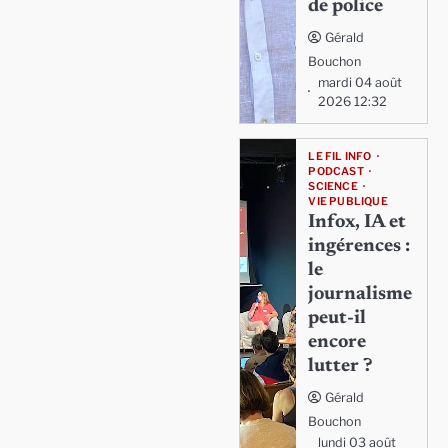
de police
Gérald
Bouchon
mardi 04 août
2026 12:32
LE FIL INFO
PODCAST
SCIENCE
VIE PUBLIQUE
Infox, IA et
ingérences :
le
journalisme
peut-il
encore
lutter ?
Gérald
Bouchon
lundi 03 août