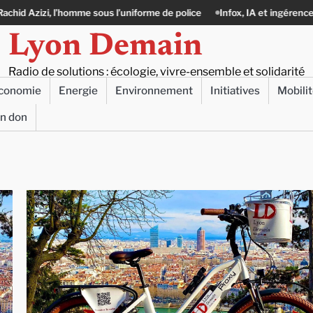
, l’homme sous l’uniforme de police
Infox, IA et ingérences : le journal
Lyon Demain
Radio de solutions : écologie, vivre-ensemble et solidarité
conomie
Energie
Environnement
Initiatives
Mobili
un don