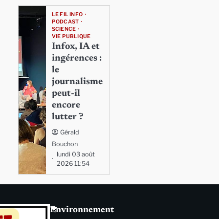
LE FIL INFO
PODCAST
SCIENCE
VIE PUBLIQUE
Infox, IA et
ingérences :
le
journalisme
peut-il
encore
lutter ?
Gérald
Bouchon
lundi 03 août
2026 11:54
Environnement