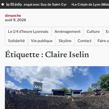
Skip
le fil info
u Lengai avec Guy de Saint-Cyr
Le Crépin de Lyon (Maison Baudière) :
to
content
dimanche
août 9, 2026
Le 1/4 d’heure Lyonnais
Aménagement
Culture
E
Solidarité
Vie publique
Skyline
Contact
Faire 
Étiquette :
Claire Iselin