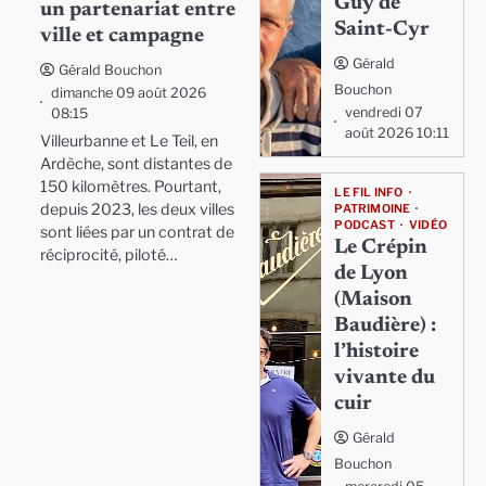
Guy de
un partenariat entre
Saint-Cyr
ville et campagne
Gérald
Gérald Bouchon
Bouchon
dimanche 09 août 2026
vendredi 07
08:15
août 2026 10:11
Villeurbanne et Le Teil, en
Ardèche, sont distantes de
150 kilomètres. Pourtant,
LE FIL INFO
depuis 2023, les deux villes
PATRIMOINE
PODCAST
VIDÉO
sont liées par un contrat de
Le Crépin
réciprocité, piloté…
de Lyon
(Maison
Baudière) :
l’histoire
vivante du
cuir
Gérald
Bouchon