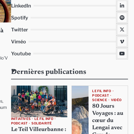
LinkedIn
Spotify
Twitter
 à
Viméo
Youtube
lo’V
Dernières publications
LE FIL INFO
PODCAST
SCIENCE
VIDÉO
s,
80 Jours
unum
Voyages : au
INITIATIVES
LE FIL INFO
cœur du
PODCAST
SOLIDARITÉ
Lengai avec
Le Teil Villeurbanne :