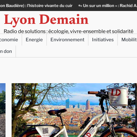
 l’histoire vivante du cuir
« Un sur un million » : Rachid Azizi, l’homm
Lyon Demain
Radio de solutions : écologie, vivre-ensemble et solidarité
conomie
Energie
Environnement
Initiatives
Mobili
un don