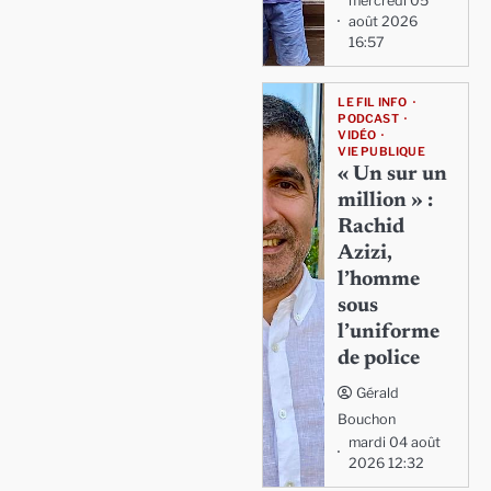
mercredi 05
août 2026
16:57
LE FIL INFO
PODCAST
VIDÉO
VIE PUBLIQUE
« Un sur un
million » :
Rachid
Azizi,
l’homme
sous
l’uniforme
de police
Gérald
Bouchon
mardi 04 août
2026 12:32