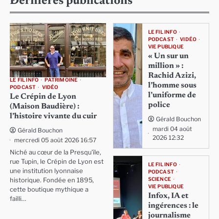
Dernières publications
LE FIL INFO
PODCAST
VIDÉO
VIE PUBLIQUE
« Un sur un
million » :
Rachid Azizi,
LE FIL INFO
PATRIMOINE
l’homme sous
PODCAST
VIDÉO
l’uniforme de
Le Crépin de Lyon
police
(Maison Baudière) :
l’histoire vivante du cuir
Gérald Bouchon
mardi 04 août
Gérald Bouchon
2026 12:32
mercredi 05 août 2026 16:57
Niché au cœur de la Presqu'île,
rue Tupin, le Crépin de Lyon est
LE FIL INFO
une institution lyonnaise
PODCAST
SCIENCE
historique. Fondée en 1895,
VIE PUBLIQUE
cette boutique mythique a
Infox, IA et
failli…
ingérences : le
journalisme