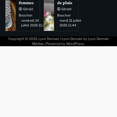
femmes
de pluie
Gérald
Gérald
Bouchon
Bouchon
vendredi 24
mardi 21 juillet
juillet 2026 11:29
2026 11:44
Copyright © 2026
Lyon Demain
| Lyon Demain by
Lyon Demain
Médias
| Powered by
WordPress
.