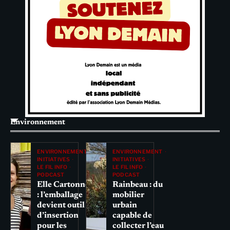
Environnement
ENVIRONNEMENT
ENVIRONNEMENT
INITIATIVES
INITIATIVES
LE FIL INFO
LE FIL INFO
PODCAST
PODCAST
Elle Cartonne
Rainbeau : du
: l’emballage
mobilier
devient outil
urbain
d’insertion
capable de
pour les
collecter l’eau