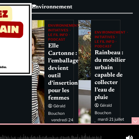
Environnement
ENVIRONNEMENT
INITIATIVES
ENVIRONNEMENT
LE FIL INFO
INITIATIVES
PODCAST
LE FIL INFO
Elle
PODCAST
Rainbeau :
Cartonne :
du mobilier
l’emballage
urbain
devient
capable de
outil
collecter
d’insertion
l’eau de
pour les
pluie
femmes
Gérald
Gérald
Bouchon
Bouchon
mardi 21 juillet
vendredi 24
2026 11:44
juillet 2026
11:29