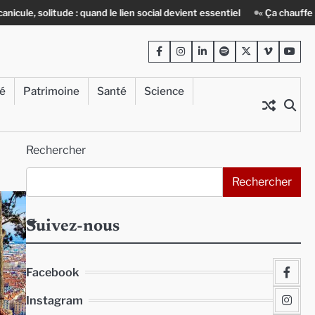
tude : quand le lien social devient essentiel
« Ça chauffe » : des acte
Facebook
Instagram
LinkedIn
Spotify
Twitter
Viméo
Yout
té
Patrimoine
Santé
Science
Rechercher
Rechercher
Suivez-nous
Facebook
Instagram