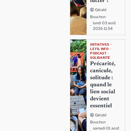
lutter ?
Gérald
Bouchon
lundi 03 août
2026 11:54
INITIATIVES
LE FIL INFO
PODCAST
SOLIDARITÉ
Précarité,
canicule,
solitude :
quand le
lien social
devient
essentiel
Gérald
Bouchon
samedi 01 août