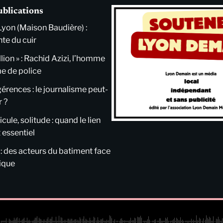
ublications
Lyon (Maison Baudière) :
nte du cuir
llion » : Rachid Azizi, l’homme
me de police
ngérences : le journalisme peut-
r ?
cule, solitude : quand le lien
 essentiel
 : des acteurs du batiment face
tique