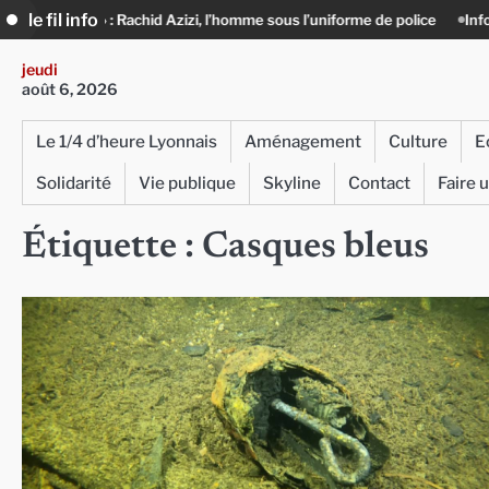
Skip
le fil info
on » : Rachid Azizi, l’homme sous l’uniforme de police
Infox, IA et ingé
to
content
jeudi
août 6, 2026
Le 1/4 d’heure Lyonnais
Aménagement
Culture
E
Solidarité
Vie publique
Skyline
Contact
Faire 
Étiquette :
Casques bleus