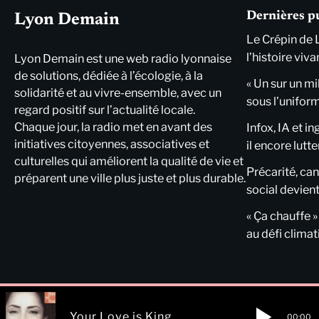
Dernières p
Lyon Demain
Le Crépin de 
l’histoire viva
Lyon Demain est une web radio lyonnaise
de solutions, dédiée à l’écologie, à la
« Un sur un mi
solidarité et au vivre-ensemble, avec un
sous l’unifor
regard positif sur l’actualité locale.
Chaque jour, la radio met en avant des
Infox, IA et i
initiatives citoyennes, associatives et
il encore lutte
culturelles qui améliorent la qualité de vie et
Précarité, cani
préparent une ville plus juste et plus durable.
social devient
« Ça chauffe »
au défi clima
Your Love is King
00:00