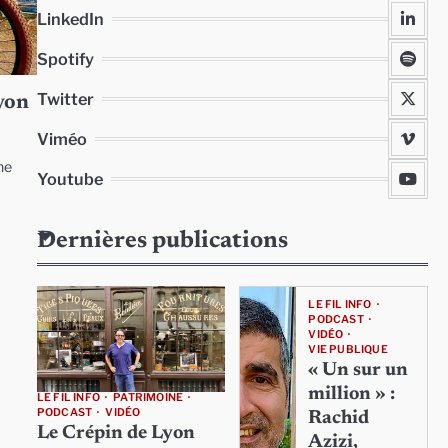
LinkedIn
Spotify
Twitter
Lyon
Viméo
he
Youtube
Dernières publications
LE FIL INFO
PODCAST
VIDÉO
VIE PUBLIQUE
« Un sur un
million » :
LE FIL INFO
PATRIMOINE
PODCAST
VIDÉO
Rachid
Le Crépin de Lyon
Azizi,