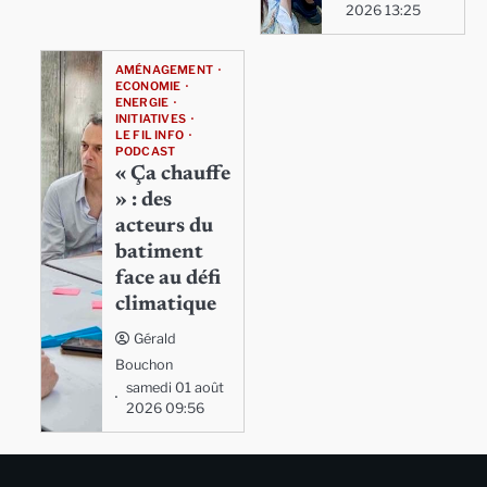
2026 13:25
AMÉNAGEMENT
ECONOMIE
ENERGIE
INITIATIVES
LE FIL INFO
PODCAST
« Ça chauffe
» : des
acteurs du
batiment
face au défi
climatique
Gérald
Bouchon
samedi 01 août
2026 09:56