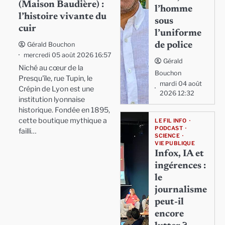
(Maison Baudière) :
l’homme
l’histoire vivante du
sous
cuir
l’uniforme
de police
Gérald Bouchon
mercredi 05 août 2026 16:57
Gérald
Niché au cœur de la
Bouchon
Presqu'île, rue Tupin, le
mardi 04 août
Crépin de Lyon est une
2026 12:32
institution lyonnaise
historique. Fondée en 1895,
cette boutique mythique a
LE FIL INFO
PODCAST
failli…
SCIENCE
VIE PUBLIQUE
Infox, IA et
ingérences :
le
journalisme
peut-il
encore