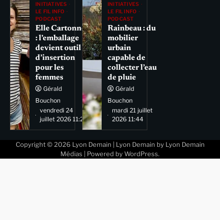
INITIATIVES
INITIATIVES
LE FIL INFO
LE FIL INFO
PODCAST
PODCAST
Elle Cartonne
Rainbeau : du
: l’emballage
mobilier
devient outil
urbain
d’insertion
capable de
pour les
collecter l’eau
femmes
de pluie
Gérald
Gérald
Bouchon
Bouchon
vendredi 24
mardi 21 juillet
juillet 2026 11:29
2026 11:44
Copyright © 2026
Lyon Demain
| Lyon Demain by
Lyon Demain
Médias
| Powered by
WordPress
.