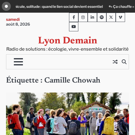
Skip
ude : quand le lien social devient essentiel
« Ça chauffe » : des acteurs du bat
to
Facebook
Instagram
LinkedIn
Spotify
Twitter
Viméo
content
samedi
août 8, 2026
Youtube
Lyon Demain
Radio de solutions : écologie, vivre-ensemble et solidarité
Étiquette :
Camille Chowah