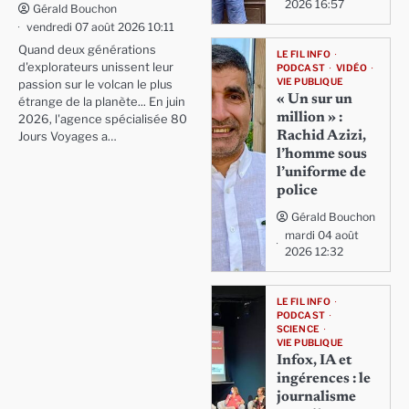
2026 16:57
Gérald Bouchon
vendredi 07 août 2026 10:11
Quand deux générations
LE FIL INFO
d'explorateurs unissent leur
PODCAST
VIDÉO
VIE PUBLIQUE
passion sur le volcan le plus
« Un sur un
étrange de la planète... En juin
million » :
2026, l'agence spécialisée 80
Rachid Azizi,
Jours Voyages a…
l’homme sous
l’uniforme de
police
Gérald Bouchon
mardi 04 août
2026 12:32
LE FIL INFO
PODCAST
SCIENCE
VIE PUBLIQUE
Infox, IA et
ingérences : le
journalisme