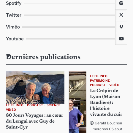
Spotify
Twitter
Viméo
Youtube
Dernières publications
LE FIL INFO
PATRIMOINE
PODCAST
VIDÉO
Le Crépin de
Lyon (Maison
Baudière) :
LE FIL INFO
PODCAST
SCIENCE
l’histoire
VIDÉO
vivante du cuir
80 Jours Voyages : au cœur
du Lengai avec Guy de
Gérald Bouchon
Saint-Cyr
mercredi 05 août