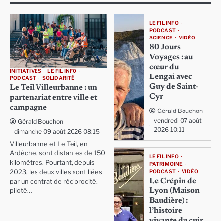
LE FIL INFO
PODCAST
SCIENCE
VIDÉO
80 Jours
Voyages : au
cœur du
INITIATIVES
LE FIL INFO
Lengai avec
PODCAST
SOLIDARITÉ
Guy de Saint-
Le Teil Villeurbanne : un
Cyr
partenariat entre ville et
campagne
Gérald Bouchon
vendredi 07 août
Gérald Bouchon
2026 10:11
dimanche 09 août 2026 08:15
Villeurbanne et Le Teil, en
Ardèche, sont distantes de 150
LE FIL INFO
kilomètres. Pourtant, depuis
PATRIMOINE
PODCAST
VIDÉO
2023, les deux villes sont liées
Le Crépin de
par un contrat de réciprocité,
Lyon (Maison
piloté…
Baudière) :
l’histoire
vivante du cuir