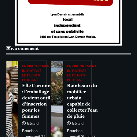
Environnement
ENVIRONNEMENT
ENVIRONNEMENT
INITIATIVES
INITIATIVES
LE FIL INFO
LE FIL INFO
PODCAST
PODCAST
Elle Cartonne
Rainbeau : du
: l’emballage
mobilier
devient outil
urbain
d’insertion
capable de
pour les
collecter l’eau
femmes
de pluie
Gérald
Gérald
Bouchon
Bouchon
vendredi 24
mardi 21 juillet