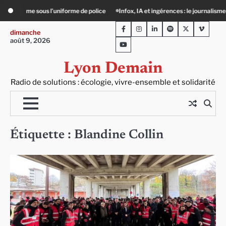
Skip
niforme de police
Infox, IA et ingérences : le journalisme peut-il encore lutter 
to
Facebook
Instagram
LinkedIn
Spotify
Twitter
Viméo
content
dimanche
août 9, 2026
Youtube
Lyon Demain
Radio de solutions : écologie, vivre-ensemble et solidarité
Étiquette :
Blandine Collin