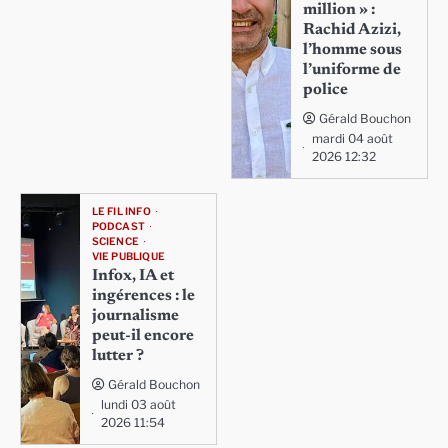
million » :
Rachid Azizi,
l’homme sous
l’uniforme de
police
Gérald Bouchon
mardi 04 août
2026 12:32
LE FIL INFO
PODCAST
SCIENCE
VIE PUBLIQUE
Infox, IA et
ingérences : le
journalisme
peut-il encore
lutter ?
Gérald Bouchon
lundi 03 août
2026 11:54