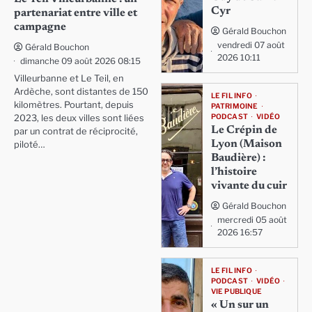
Cyr
partenariat entre ville et
campagne
Gérald Bouchon
vendredi 07 août
Gérald Bouchon
2026 10:11
dimanche 09 août 2026 08:15
Villeurbanne et Le Teil, en
Ardèche, sont distantes de 150
LE FIL INFO
kilomètres. Pourtant, depuis
PATRIMOINE
PODCAST
VIDÉO
2023, les deux villes sont liées
Le Crépin de
par un contrat de réciprocité,
Lyon (Maison
piloté…
Baudière) :
l’histoire
vivante du cuir
Gérald Bouchon
mercredi 05 août
2026 16:57
LE FIL INFO
PODCAST
VIDÉO
VIE PUBLIQUE
« Un sur un