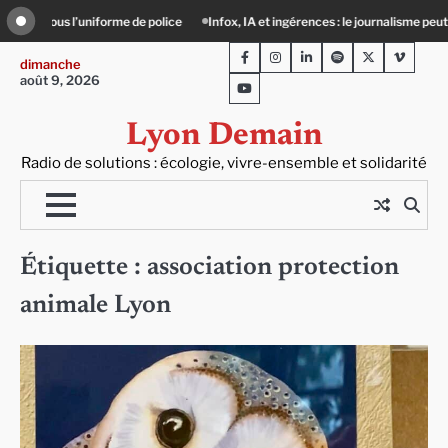
Skip
e police
Infox, IA et ingérences : le journalisme peut-il encore lutter ?
Pré
to
Facebook
Instagram
LinkedIn
Spotify
Twitter
Viméo
content
dimanche
août 9, 2026
Youtube
Lyon Demain
Radio de solutions : écologie, vivre-ensemble et solidarité
Étiquette :
association protection
animale Lyon