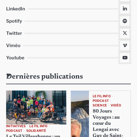
LinkedIn
Spotify
Twitter
Viméo
Youtube
Dernières publications
LE FIL INFO
PODCAST
SCIENCE
VIDÉO
80 Jours
Voyages : au
cœur du
INITIATIVES
LE FIL INFO
Lengai avec
PODCAST
SOLIDARITÉ
Guy de Saint-
Le Teil Villeurbanne : un