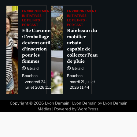
ENVIRONNEMENT
ENVIRONNEMENT
INITIATIVES
INITIATIVES
LE FIL INFO
LE FIL INFO
PODCAST
PODCAST
Elle Cartonne
Rainbeau : du
: l’emballage
mobilier
devient outil
urbain
d’insertion
capable de
pour les
collecter l’eau
femmes
de pluie
Gérald
Gérald
Bouchon
Bouchon
vendredi 24
mardi 21 juillet
juillet 2026 11:29
2026 11:44
Copyright © 2026
Lyon Demain
| Lyon Demain by
Lyon Demain
Médias
| Powered by
WordPress
.