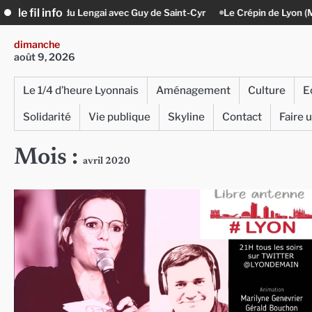
Skip
le fil info
c Guy de Saint-Cyr
Le Crépin de Lyon (Maison Baudière) : l’histoire vi
to
content
dimanche
août 9, 2026
Le 1/4 d’heure Lyonnais
Aménagement
Culture
E
Solidarité
Vie publique
Skyline
Contact
Faire 
Mois :
avril 2020