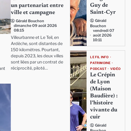
Guy de
un partenariat entre
Saint-Cyr
ville et campagne
Gérald
Gérald Bouchon
dimanche 09 août 2026
Bouchon
08:15
vendredi 07
août 2026
Villeurbanne et Le Teil, en
10:11
Ardèche, sont distantes de
150 kilomètres. Pourtant,
depuis 2023, les deux villes
LE FIL INFO
sont liées par un contrat de
PATRIMOINE
réciprocité, piloté…
ant
PODCAST
VIDÉO
Le Crépin
de Lyon
(Maison
Baudière) :
l’histoire
vivante du
cuir
Gérald
Bouchon