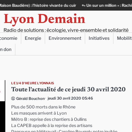
vante du cuir
« Un sur un million » : Rachid Azizi, l’homme sous l’unifo
Lyon Demain
Radio de solutions : écologie, vivre-ensemble et solidarité
conomie
Energie
Environnement
Initiatives
Mobili
un don
LE 1/4 D'HEURE LYONNAIS
Toute l’actualité de ce jeudi 30 avril 2020
jeudi 30 avril 2020 05:46
Gérald Bouchon
Plus de 500 morts dans le Rhône
Les masques arrivent à Lyon
Métro B : reprise des chantiers à Oullins
La CAPEB appelle à la reprise des artisans
Danseuse en télétravail : Caroline Bourrely notre invitée