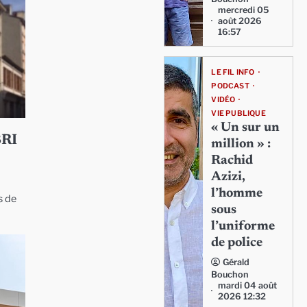
mercredi 05
août 2026
16:57
LE FIL INFO
PODCAST
VIDÉO
VIE PUBLIQUE
« Un sur un
RI
million » :
Rachid
Azizi,
l’homme
s de
sous
l’uniforme
de police
Gérald
Bouchon
mardi 04 août
2026 12:32