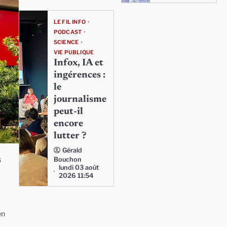
LE FIL INFO
PODCAST
SCIENCE
VIE PUBLIQUE
Infox, IA et
ingérences :
le
journalisme
peut-il
encore
lutter ?
Gérald
s
Bouchon
lundi 03 août
2026 11:54
en