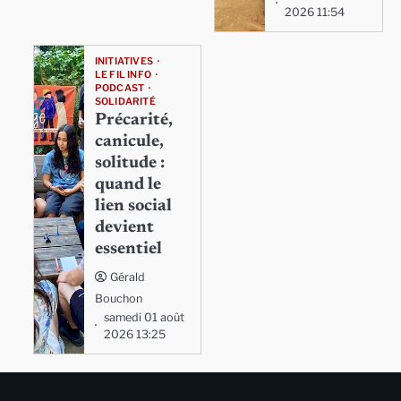
2026 11:54
INITIATIVES
LE FIL INFO
PODCAST
SOLIDARITÉ
Précarité,
canicule,
solitude :
quand le
lien social
devient
essentiel
Gérald
Bouchon
samedi 01 août
2026 13:25