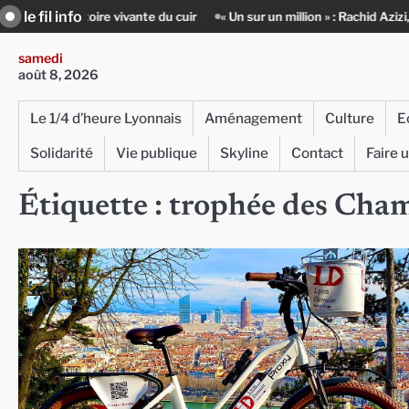
Skip
le fil info
l’histoire vivante du cuir
« Un sur un million » : Rachid Azizi, l’homme
to
content
samedi
août 8, 2026
Le 1/4 d’heure Lyonnais
Aménagement
Culture
E
Solidarité
Vie publique
Skyline
Contact
Faire 
Étiquette :
trophée des Cha