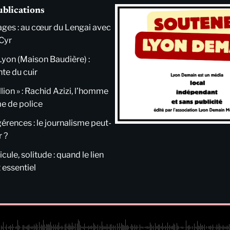
ublications
ges : au cœur du Lengai avec
Cyr
Lyon (Maison Baudière) :
nte du cuir
llion » : Rachid Azizi, l’homme
me de police
ngérences : le journalisme peut-
r ?
cule, solitude : quand le lien
 essentiel