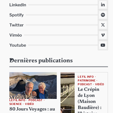
LinkedIn
Spotify
Twitter
Viméo
Youtube
Dernières publications
LE FIL INFO
PATRIMOINE
PODCAST
VIDÉO
Le Crépin
de Lyon
LE FIL INFO
PODCAST
(Maison
SCIENCE
VIDÉO
Baudière) :
80 Jours Voyages : au