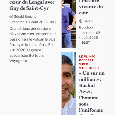
l’histoire
cœur du Lengai avec
vivante du
Guy de Saint-Cyr
cuir
Gérald Bouchon
Gérald
vendredi 07 août 2026 10:11
Bouchon
Quand deux générations
mercredi 05
d'explorateurs unissent leur
août 2026
passion sur le volcan le plus
16:57
étrange de la planète... En
juin 2026, l'agence
spécialisée 80 Jours
LE FIL INFO
Voyages a…
PODCAST
VIDÉO
VIE PUBLIQUE
« Un sur un
million » :
Rachid
Azizi,
l’homme
sous
l’uniforme