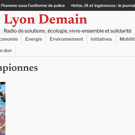
 sous l’uniforme de police
Infox, IA et ingérences : le journalisme peut-
Lyon Demain
Radio de solutions : écologie, vivre-ensemble et solidarité
conomie
Energie
Environnement
Initiatives
Mobili
un don
mpionnes