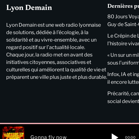
Dernières p
Lyon Demain
80 Jours Voya
Guy de Saint-
Lyon Demain est une web radio lyonnaise
de solutions, dédiée à l’écologie, à la
Le Crépin de 
solidarité et au vivre-ensemble, avec un
l’histoire viva
regard positif sur l’actualité locale.
Chaque jour, la radio met en avant des
« Un sur un mi
initiatives citoyennes, associatives et
sous l’unifor
culturelles qui améliorent la qualité de vie et
Infox, IA et i
préparent une ville plus juste et plus durable.
il encore lutte
Précarité, cani
social devient
Gonna fly now
00:00