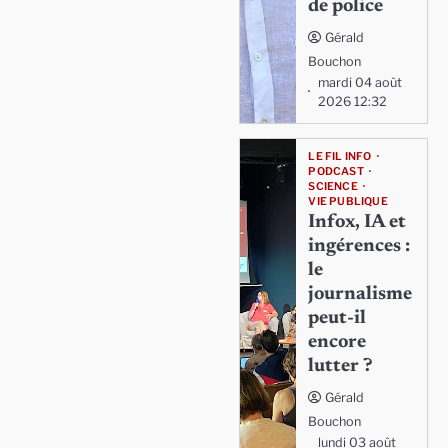
de police
Gérald
Bouchon
mardi 04 août
2026 12:32
LE FIL INFO
PODCAST
SCIENCE
VIE PUBLIQUE
Infox, IA et
ingérences :
le
journalisme
peut-il
encore
lutter ?
Gérald
Bouchon
lundi 03 août