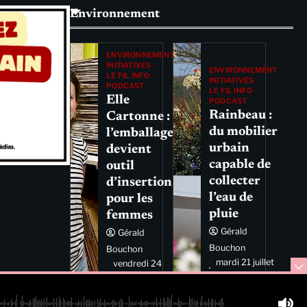
Environnement
ENVIRONNEMENT
INITIATIVES
ENVIRONNEMENT
LE FIL INFO
INITIATIVES
PODCAST
LE FIL INFO
Elle
PODCAST
Rainbeau :
Cartonne :
du mobilier
l’emballage
urbain
devient
capable de
outil
collecter
d’insertion
l’eau de
pour les
pluie
femmes
Gérald
Gérald
Bouchon
Bouchon
mardi 21 juillet
vendredi 24
2026 11:44
juillet 2026
11:29