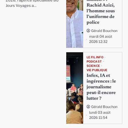
2026, l'agence spécialisée 80
Rachid Azizi,
Jours Voyages a…
l’homme sous
l’uniforme de
police
Gérald Bouchon
mardi 04 août
2026 12:32
LE FIL INFO
PODCAST
SCIENCE
VIE PUBLIQUE
Infox, IA et
ingérences : le
journalisme
peut-il encore
lutter ?
Gérald Bouchon
lundi 03 août
2026 11:54