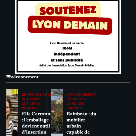
Environnement
ENVIRONNEMENT
ENVIRONNEMENT
INITIATIVES
INITIATIVES
LE FIL INFO
LE FIL INFO
PODCAST
PODCAST
Elle Cartonne
Rainbeau : du
: l’emballage
mobilier
devient outil
urbain
d’insertion
capable de