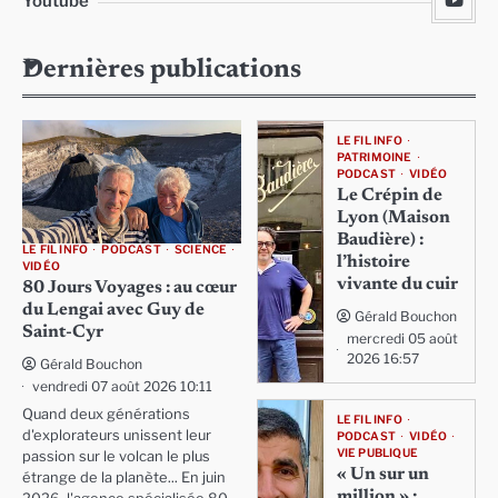
Youtube
Dernières publications
LE FIL INFO
PATRIMOINE
PODCAST
VIDÉO
Le Crépin de
Lyon (Maison
Baudière) :
LE FIL INFO
PODCAST
SCIENCE
l’histoire
VIDÉO
vivante du cuir
80 Jours Voyages : au cœur
du Lengai avec Guy de
Gérald Bouchon
Saint-Cyr
mercredi 05 août
2026 16:57
Gérald Bouchon
vendredi 07 août 2026 10:11
Quand deux générations
LE FIL INFO
d'explorateurs unissent leur
PODCAST
VIDÉO
VIE PUBLIQUE
passion sur le volcan le plus
« Un sur un
étrange de la planète... En juin
million » :