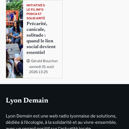
INITIATIVES
LE FIL INFO
PODCAST
SOLIDARITÉ
Précarité,
canicule,
solitude :
quand le lien
social devient
essentiel
Gérald Bouchon
samedi 01 août
2026 13:25
Lyon Demain
Lyon Demain est une web radio lyonnaise de solutions,
dédiée à l’écologie, à la solidarité et au vivre-ensemble,
avec un regard positif sur l’actualité locale.