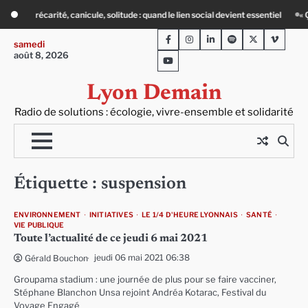
Skip
anicule, solitude : quand le lien social devient essentiel
« Ça chauffe » : des 
to
Facebook
Instagram
LinkedIn
Spotify
Twitter
Viméo
content
samedi
août 8, 2026
Youtube
Lyon Demain
Radio de solutions : écologie, vivre-ensemble et solidarité
Étiquette :
suspension
ENVIRONNEMENT
INITIATIVES
LE 1/4 D'HEURE LYONNAIS
SANTÉ
VIE PUBLIQUE
Toute l’actualité de ce jeudi 6 mai 2021
jeudi 06 mai 2021 06:38
Gérald Bouchon
Groupama stadium : une journée de plus pour se faire vacciner,
Stéphane Blanchon Unsa rejoint Andréa Kotarac, Festival du
Voyage Engagé