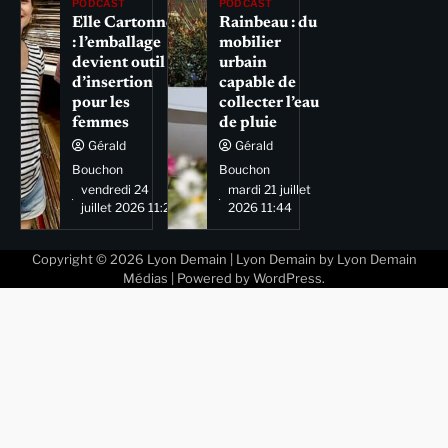
PODCAST
PODCAST
Elle Cartonne
Rainbeau : du
: l’emballage
mobilier
devient outil
urbain
d’insertion
capable de
pour les
collecter l’eau
femmes
de pluie
Gérald
Gérald
Bouchon
Bouchon
vendredi 24
mardi 21 juillet
juillet 2026 11:29
2026 11:44
Copyright © 2026
Lyon Demain
| Lyon Demain by
Lyon Demain
Médias
| Powered by
WordPress
.