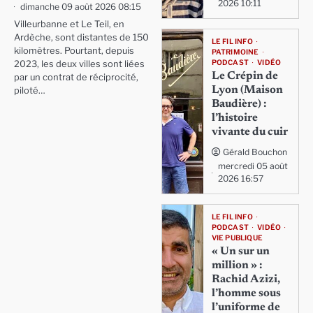
2026 10:11
dimanche 09 août 2026 08:15
Villeurbanne et Le Teil, en
Ardèche, sont distantes de 150
LE FIL INFO
kilomètres. Pourtant, depuis
PATRIMOINE
PODCAST
VIDÉO
2023, les deux villes sont liées
Le Crépin de
par un contrat de réciprocité,
Lyon (Maison
piloté…
Baudière) :
l’histoire
vivante du cuir
Gérald Bouchon
mercredi 05 août
2026 16:57
LE FIL INFO
PODCAST
VIDÉO
VIE PUBLIQUE
« Un sur un
million » :
Rachid Azizi,
l’homme sous
l’uniforme de