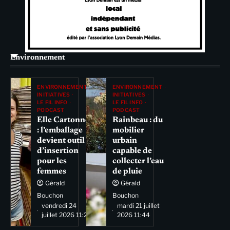
Environnement
ENVIRONNEMENT
ENVIRONNEMENT
INITIATIVES
INITIATIVES
LE FIL INFO
LE FIL INFO
PODCAST
PODCAST
Elle Cartonne
Rainbeau : du
: l’emballage
mobilier
devient outil
urbain
d’insertion
capable de
pour les
collecter l’eau
femmes
de pluie
Gérald
Gérald
Bouchon
Bouchon
vendredi 24
mardi 21 juillet
juillet 2026 11:29
2026 11:44