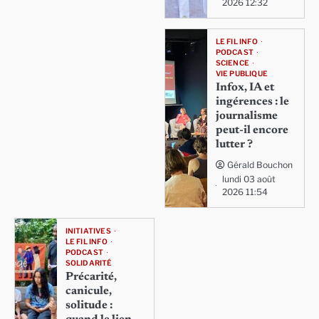
2026 12:32
LE FIL INFO
PODCAST
SCIENCE
VIE PUBLIQUE
Infox, IA et
ingérences : le
journalisme
peut-il encore
lutter ?
Gérald Bouchon
lundi 03 août
2026 11:54
INITIATIVES
LE FIL INFO
PODCAST
SOLIDARITÉ
Précarité,
canicule,
solitude :