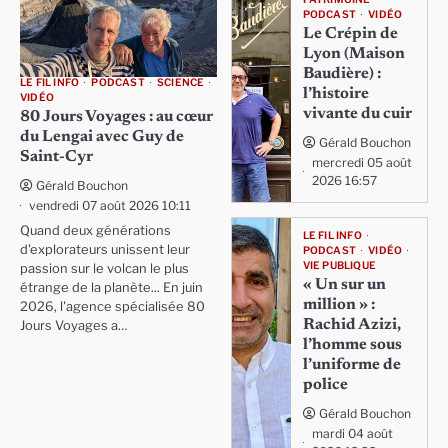
PODCAST
VIDÉO
Le Crépin de
Lyon (Maison
Baudière) :
LE FIL INFO
PODCAST
SCIENCE
l’histoire
VIDÉO
vivante du cuir
80 Jours Voyages : au cœur
du Lengai avec Guy de
Gérald Bouchon
Saint-Cyr
mercredi 05 août
2026 16:57
Gérald Bouchon
vendredi 07 août 2026 10:11
Quand deux générations
LE FIL INFO
d'explorateurs unissent leur
PODCAST
VIDÉO
VIE PUBLIQUE
passion sur le volcan le plus
« Un sur un
étrange de la planète... En juin
million » :
2026, l'agence spécialisée 80
Rachid Azizi,
Jours Voyages a…
l’homme sous
l’uniforme de
police
Gérald Bouchon
mardi 04 août