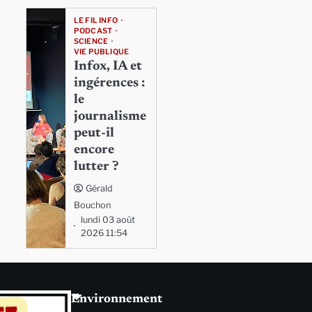
LE FIL INFO
PODCAST
SCIENCE
VIE PUBLIQUE
Infox, IA et
ingérences :
le
journalisme
peut-il
encore
lutter ?
Gérald
Bouchon
lundi 03 août
2026 11:54
Environnement