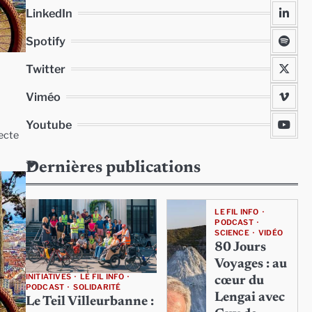
LinkedIn
Spotify
Twitter
Viméo
Youtube
lecte
Dernières publications
LE FIL INFO
PODCAST
SCIENCE
VIDÉO
80 Jours
Voyages : au
INITIATIVES
LE FIL INFO
cœur du
PODCAST
SOLIDARITÉ
Lengai avec
Le Teil Villeurbanne :