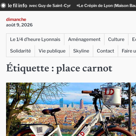
Skip
le fil info
avec Guy de Saint-Cyr
Le Crépin de Lyon (Maison Baudière) : l’histoire
to
content
dimanche
août 9, 2026
Le 1/4 d’heure Lyonnais
Aménagement
Culture
E
Solidarité
Vie publique
Skyline
Contact
Faire 
Étiquette :
place carnot