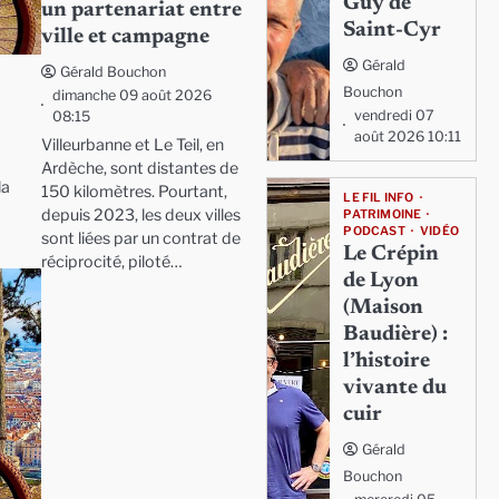
Guy de
un partenariat entre
Saint-Cyr
ville et campagne
Gérald
Gérald Bouchon
Bouchon
dimanche 09 août 2026
vendredi 07
08:15
août 2026 10:11
Villeurbanne et Le Teil, en
Ardèche, sont distantes de
la
150 kilomètres. Pourtant,
LE FIL INFO
depuis 2023, les deux villes
PATRIMOINE
PODCAST
VIDÉO
sont liées par un contrat de
Le Crépin
réciprocité, piloté…
de Lyon
(Maison
Baudière) :
l’histoire
vivante du
cuir
Gérald
Bouchon