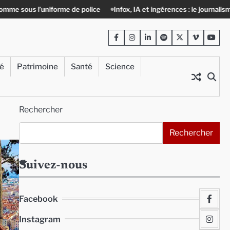
niforme de police
Infox, IA et ingérences : le journalisme peut-il encore
Facebook
Instagram
LinkedIn
Spotify
Twitter
Viméo
Yout
té
Patrimoine
Santé
Science
Rechercher
Rechercher
Suivez-nous
Facebook
Instagram