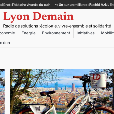
 vivante du cuir
« Un sur un million » : Rachid Azizi, l’homme sous l’u
Lyon Demain
Radio de solutions : écologie, vivre-ensemble et solidarité
conomie
Energie
Environnement
Initiatives
Mobili
un don