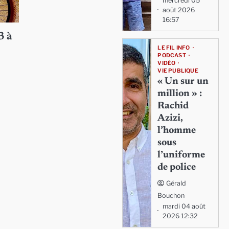
mercredi 05
août 2026
16:57
3 à
LE FIL INFO
PODCAST
VIDÉO
VIE PUBLIQUE
« Un sur un
,
million » :
Rachid
Azizi,
l’homme
sous
l’uniforme
de police
Gérald
Bouchon
mardi 04 août
2026 12:32