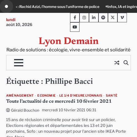
Skip
id Azizi, l’homme sous l’uniforme de police
Infox, IA et ingérences : le journali
to
Facebook
Instagram
LinkedIn
Spotify
Twitter
Viméo
content
lundi
août 10, 2026
Youtube
Lyon Demain
Radio de solutions : écologie, vivre-ensemble et solidarité
Étiquette :
Phillipe Bacci
AMÉNAGEMENT
ECONOMIE
LE 1/4 D'HEURE LYONNAIS
SANTÉ
Toute l’actualité de ce mercredi 10 février 2021
mercredi 10 février 2021 06:31
Gérald Bouchon
15 ans de réclusion criminelle pour avoir tiré sur un policier,
Elections régionales et départementales les 13 et 20 juin
prochains, Sofo : un nouveau projet pour l’ancien site IKEA Porte