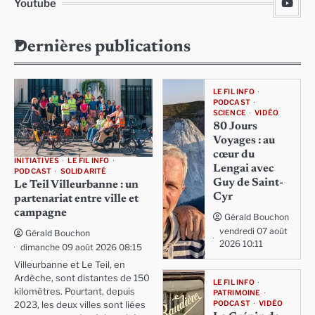
Youtube
Dernières publications
LE FIL INFO
PODCAST
SCIENCE
VIDÉO
80 Jours
Voyages : au
cœur du
INITIATIVES
LE FIL INFO
Lengai avec
PODCAST
SOLIDARITÉ
Guy de Saint-
Le Teil Villeurbanne : un
Cyr
partenariat entre ville et
campagne
Gérald Bouchon
vendredi 07 août
Gérald Bouchon
2026 10:11
dimanche 09 août 2026 08:15
Villeurbanne et Le Teil, en
Ardèche, sont distantes de 150
LE FIL INFO
kilomètres. Pourtant, depuis
PATRIMOINE
PODCAST
VIDÉO
2023, les deux villes sont liées