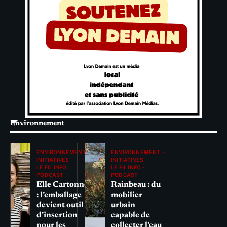
Environnement
ENVIRONNEMENT
ENVIRONNEMENT
INITIATIVES
INITIATIVES
LE FIL INFO
LE FIL INFO
PODCAST
PODCAST
Elle Cartonne
Rainbeau : du
: l’emballage
mobilier
devient outil
urbain
d’insertion
capable de
pour les
collecter l’eau