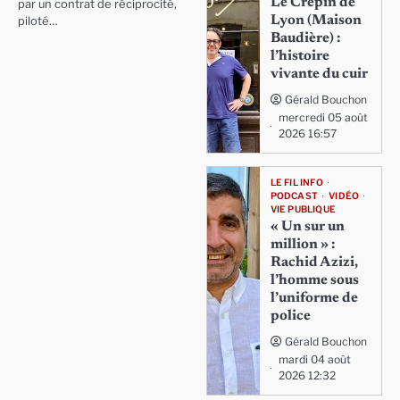
Le Crépin de
par un contrat de réciprocité,
Lyon (Maison
piloté…
Baudière) :
l’histoire
vivante du cuir
Gérald Bouchon
mercredi 05 août
2026 16:57
LE FIL INFO
PODCAST
VIDÉO
VIE PUBLIQUE
« Un sur un
million » :
Rachid Azizi,
l’homme sous
l’uniforme de
police
Gérald Bouchon
mardi 04 août
2026 12:32