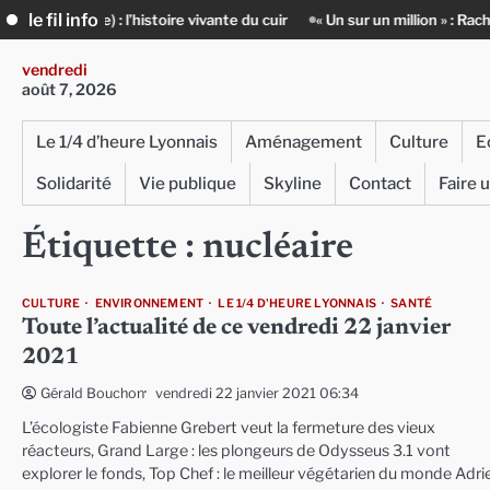
Skip
le fil info
’histoire vivante du cuir
« Un sur un million » : Rachid Azizi, l’homme 
to
content
vendredi
août 7, 2026
Le 1/4 d’heure Lyonnais
Aménagement
Culture
E
Solidarité
Vie publique
Skyline
Contact
Faire 
Étiquette :
nucléaire
CULTURE
ENVIRONNEMENT
LE 1/4 D'HEURE LYONNAIS
SANTÉ
Toute l’actualité de ce vendredi 22 janvier
2021
vendredi 22 janvier 2021 06:34
Gérald Bouchon
L’écologiste Fabienne Grebert veut la fermeture des vieux
réacteurs, Grand Large : les plongeurs de Odysseus 3.1 vont
explorer le fonds, Top Chef : le meilleur végétarien du monde Adri