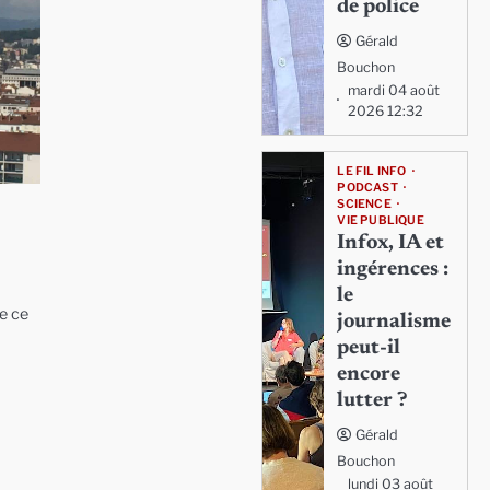
de police
Gérald
Bouchon
mardi 04 août
2026 12:32
LE FIL INFO
PODCAST
SCIENCE
VIE PUBLIQUE
Infox, IA et
ingérences :
le
e ce
journalisme
peut-il
encore
lutter ?
Gérald
Bouchon
lundi 03 août