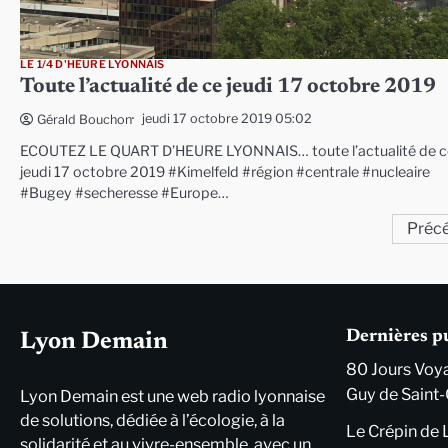
LE 1/4 D'HEURE LYONNAIS
Toute l’actualité de ce jeudi 17 octobre 2019
jeudi 17 octobre 2019 05:02
Gérald Bouchon
ECOUTEZ LE QUART D’HEURE LYONNAIS… toute l’actualité de c
jeudi 17 octobre 2019 #Kimelfeld #région #centrale #nucleaire
#Bugey #secheresse #Europe…
Pagination
Préc
des
publications
Dernières p
Lyon Demain
80 Jours Voya
Guy de Saint-
Lyon Demain est une web radio lyonnaise
de solutions, dédiée à l’écologie, à la
Le Crépin de 
solidarité et au vivre-ensemble, avec un