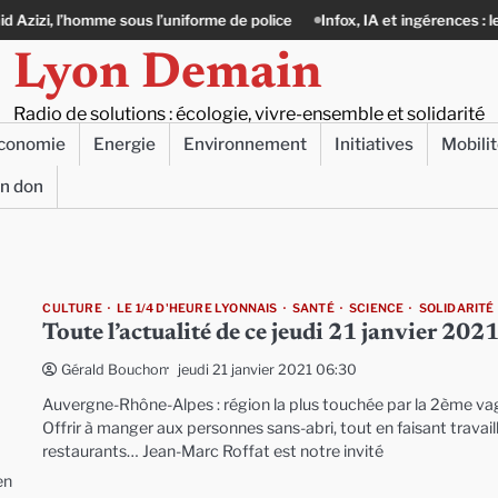
sous l’uniforme de police
Infox, IA et ingérences : le journalisme peut-
Lyon Demain
Radio de solutions : écologie, vivre-ensemble et solidarité
conomie
Energie
Environnement
Initiatives
Mobili
un don
CULTURE
LE 1/4 D'HEURE LYONNAIS
SANTÉ
SCIENCE
SOLIDARITÉ
Toute l’actualité de ce jeudi 21 janvier 202
jeudi 21 janvier 2021 06:30
Gérald Bouchon
Auvergne-Rhône-Alpes : région la plus touchée par la 2ème va
Offrir à manger aux personnes sans-abri, tout en faisant travaill
restaurants… Jean-Marc Roffat est notre invité
en