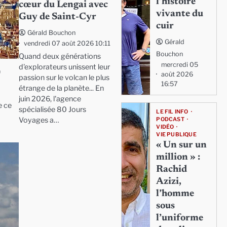
l’histoire
cœur du Lengai avec
vivante du
Guy de Saint-Cyr
cuir
Gérald Bouchon
Gérald
vendredi 07 août 2026 10:11
Bouchon
Quand deux générations
mercredi 05
d'explorateurs unissent leur
0
août 2026
passion sur le volcan le plus
16:57
étrange de la planète... En
juin 2026, l'agence
e ce
spécialisée 80 Jours
LE FIL INFO
Voyages a…
PODCAST
VIDÉO
VIE PUBLIQUE
« Un sur un
million » :
Rachid
Azizi,
l’homme
sous
l’uniforme