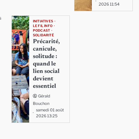
2026 11:54
s
INITIATIVES
LE FIL INFO
PODCAST
SOLIDARITÉ
Précarité,
canicule,
solitude :
quand le
lien social
devient
essentiel
Gérald
Bouchon
samedi 01 août
2026 13:25