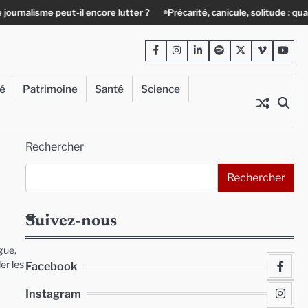
il encore lutter ?
Précarité, canicule, solitude : quand le lien social d
Facebook
Instagram
LinkedIn
Spotify
Twitter
Viméo
Yout
té
Patrimoine
Santé
Science
Rechercher
Rechercher
1
Suivez-nous
gue,
er les
Facebook
Instagram