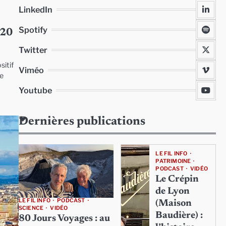
LinkedIn
Spotify
020
Twitter
sitif
Viméo
ne
Youtube
Dernières publications
LE FIL INFO
PATRIMOINE
PODCAST
VIDÉO
Le Crépin
de Lyon
LE FIL INFO
PODCAST
(Maison
SCIENCE
VIDÉO
Baudière) :
80 Jours Voyages : au