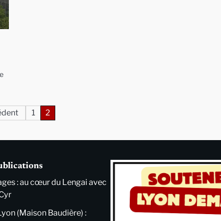
e
édent
1
2
ublications
ges : au cœur du Lengai avec
Cyr
Lyon (Maison Baudière) :