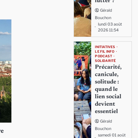
lutter ?
Gérald
Bouchon
lundi 03 août
2026 11:54
INITIATIVES
LE FIL INFO
PODCAST
SOLIDARITÉ
Précarité,
canicule,
solitude :
quand le
lien social
devient
essentiel
Gérald
Bouchon
re
samedi 01 août