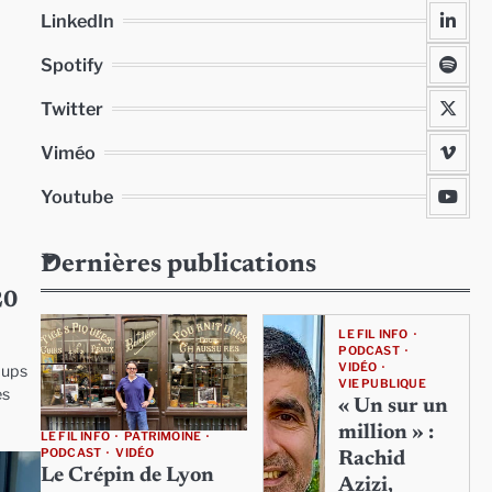
LinkedIn
Spotify
Twitter
Viméo
Youtube
Dernières publications
20
LE FIL INFO
PODCAST
VIDÉO
oups
VIE PUBLIQUE
es
« Un sur un
million » :
LE FIL INFO
PATRIMOINE
PODCAST
VIDÉO
Rachid
Le Crépin de Lyon
Azizi,