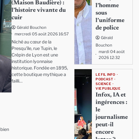
(Maison Baudière) :
l’homme
l’histoire vivante du
sous
cuir
l’uniforme
de police
Gérald Bouchon
mercredi 05 août 2026 16:57
Gérald
Niché au cœur de la
Bouchon
Presqu'île, rue Tupin, le
mardi 04 août
Crépin de Lyon est une
2026 12:32
institution lyonnaise
historique. Fondée en 1895,
cette boutique mythique a
LE FIL INFO
PODCAST
failli…
SCIENCE
VIE PUBLIQUE
Infox, IA et
ingérences :
le
journalisme
peut-il
 bien
encore