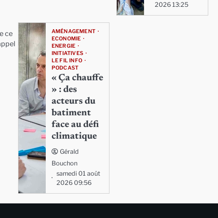
2026 13:25
AMÉNAGEMENT
e ce
ECONOMIE
appel
ENERGIE
INITIATIVES
LE FIL INFO
PODCAST
« Ça chauffe
» : des
acteurs du
batiment
face au défi
climatique
Gérald
Bouchon
samedi 01 août
2026 09:56