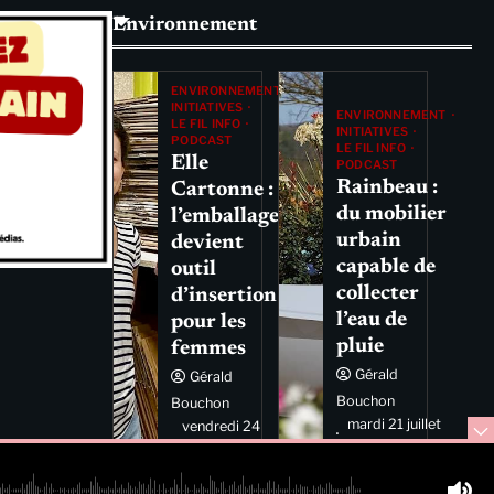
Environnement
ENVIRONNEMENT
INITIATIVES
ENVIRONNEMENT
LE FIL INFO
INITIATIVES
PODCAST
LE FIL INFO
Elle
PODCAST
Rainbeau :
Cartonne :
du mobilier
l’emballage
urbain
devient
capable de
outil
collecter
d’insertion
l’eau de
pour les
pluie
femmes
Gérald
Gérald
Bouchon
Bouchon
mardi 21 juillet
vendredi 24
2026 11:44
juillet 2026
11:29