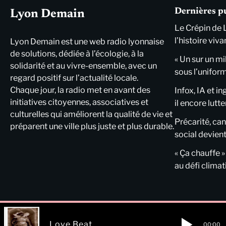
Dernières p
Lyon Demain
Le Crépin de 
l’histoire viva
Lyon Demain est une web radio lyonnaise
de solutions, dédiée à l’écologie, à la
« Un sur un mi
solidarité et au vivre-ensemble, avec un
sous l’unifor
regard positif sur l’actualité locale.
Chaque jour, la radio met en avant des
Infox, IA et i
initiatives citoyennes, associatives et
il encore lutte
culturelles qui améliorent la qualité de vie et
Précarité, cani
préparent une ville plus juste et plus durable.
social devient
« Ça chauffe »
au défi clima
Love Beat
00:00