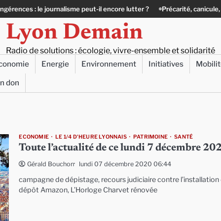
le journalisme peut-il encore lutter ?
Précarité, canicule, solitude : qu
Lyon Demain
Radio de solutions : écologie, vivre-ensemble et solidarité
conomie
Energie
Environnement
Initiatives
Mobili
un don
ECONOMIE
LE 1/4 D'HEURE LYONNAIS
PATRIMOINE
SANTÉ
Toute l’actualité de ce lundi 7 décembre 20
lundi 07 décembre 2020 06:44
Gérald Bouchon
campagne de dépistage, recours judiciaire contre l’installation
dépôt Amazon, L’Horloge Charvet rénovée