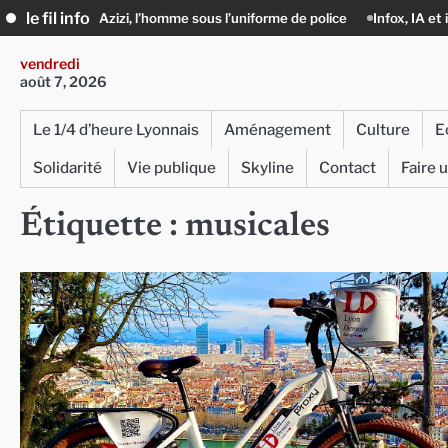
Skip
le fil info
achid Azizi, l’homme sous l’uniforme de police
Infox, IA et ingérences : 
to
content
vendredi
août 7, 2026
Le 1/4 d’heure Lyonnais
Aménagement
Culture
E
Solidarité
Vie publique
Skyline
Contact
Faire 
Étiquette :
musicales