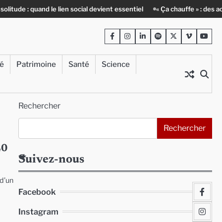
and le lien social devient essentiel
« Ça chauffe » : des acteurs du ba
Facebook
Instagram
LinkedIn
Spotify
Twitter
Viméo
Yout
té
Patrimoine
Santé
Science
Rechercher
Rechercher
20
Suivez-nous
 d’un
Facebook
Instagram