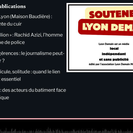
ublications
Lyon (Maison Baudière) :
nte du cuir
llion » : Rachid Azizi, l’homme
me de police
ngérences : le journalisme peut-
r ?
cule, solitude : quand le lien
 essentiel
 : des acteurs du batiment face
tique