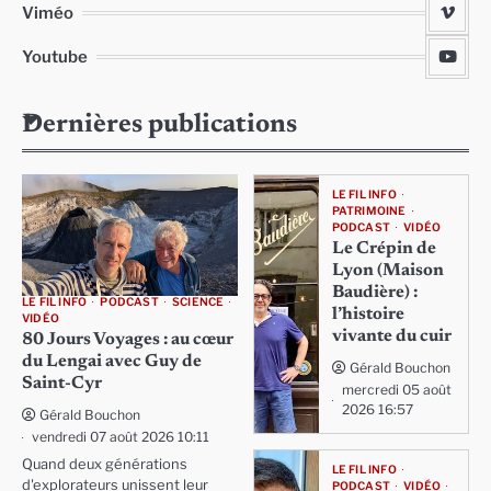
Viméo
Youtube
Dernières publications
LE FIL INFO
PATRIMOINE
PODCAST
VIDÉO
Le Crépin de
Lyon (Maison
Baudière) :
LE FIL INFO
PODCAST
SCIENCE
l’histoire
VIDÉO
vivante du cuir
80 Jours Voyages : au cœur
du Lengai avec Guy de
Gérald Bouchon
Saint-Cyr
mercredi 05 août
2026 16:57
Gérald Bouchon
vendredi 07 août 2026 10:11
Quand deux générations
LE FIL INFO
d'explorateurs unissent leur
PODCAST
VIDÉO