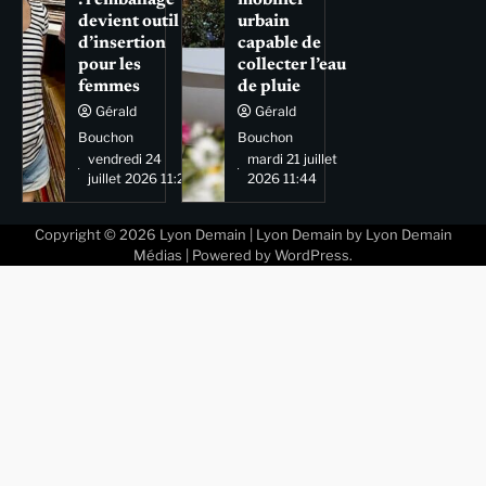
devient outil
urbain
d’insertion
capable de
pour les
collecter l’eau
femmes
de pluie
Gérald
Gérald
Bouchon
Bouchon
vendredi 24
mardi 21 juillet
juillet 2026 11:29
2026 11:44
Copyright © 2026
Lyon Demain
| Lyon Demain by
Lyon Demain
Médias
| Powered by
WordPress
.