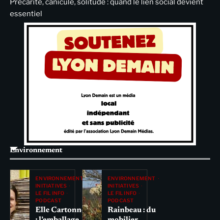
Précarité, canicule, solitude : quand le lien social devient
essentiel
Environnement
ENVIRONNEMENT
ENVIRONNEMENT
INITIATIVES
INITIATIVES
LE FIL INFO
LE FIL INFO
PODCAST
PODCAST
Elle Cartonne
Rainbeau : du
: l’emballage
mobilier