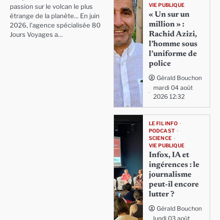
VIE PUBLIQUE
passion sur le volcan le plus
« Un sur un
étrange de la planète... En juin
million » :
2026, l'agence spécialisée 80
Rachid Azizi,
Jours Voyages a…
l’homme sous
l’uniforme de
police
Gérald Bouchon
mardi 04 août
2026 12:32
LE FIL INFO
PODCAST
SCIENCE
VIE PUBLIQUE
Infox, IA et
ingérences : le
journalisme
peut-il encore
lutter ?
Gérald Bouchon
lundi 03 août