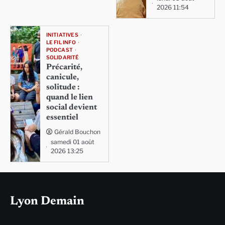
2026 11:54
INITIATIVES
LE FIL INFO
PODCAST
SOLIDARITÉ
Précarité,
canicule,
solitude :
quand le lien
social devient
essentiel
Gérald Bouchon
samedi 01 août
2026 13:25
Lyon Demain