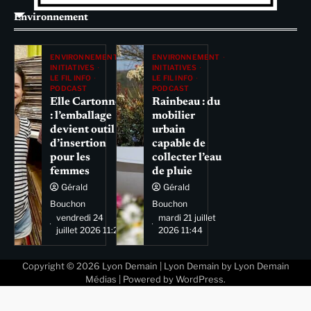
Environnement
ENVIRONNEMENT
ENVIRONNEMENT
INITIATIVES
INITIATIVES
LE FIL INFO
LE FIL INFO
PODCAST
PODCAST
Elle Cartonne
Rainbeau : du
: l’emballage
mobilier
devient outil
urbain
d’insertion
capable de
pour les
collecter l’eau
femmes
de pluie
Gérald
Gérald
Bouchon
Bouchon
vendredi 24
mardi 21 juillet
juillet 2026 11:29
2026 11:44
Copyright © 2026
Lyon Demain
| Lyon Demain by
Lyon Demain
Médias
| Powered by
WordPress
.