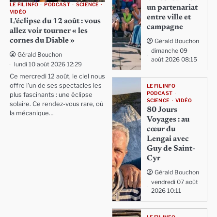
LE FIL INFO
PODCAST
SCIENCE
un partenariat
VIDÉO
entre ville et
L’éclipse du 12 août : vous
campagne
allez voir tourner « les
cornes du Diable »
Gérald Bouchon
dimanche 09
Gérald Bouchon
août 2026 08:15
lundi 10 août 2026 12:29
Ce mercredi 12 août, le ciel nous
offre l'un de ses spectacles les
LE FIL INFO
PODCAST
plus fascinants : une éclipse
SCIENCE
VIDÉO
solaire. Ce rendez-vous rare, où
80 Jours
la mécanique…
Voyages : au
cœur du
Lengai avec
Guy de Saint-
Cyr
Gérald Bouchon
vendredi 07 août
2026 10:11