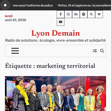
Skip
niforme de police
Infox, IA et ingérences : le journalisme peut-il encore lutter ?
to
Facebook
Instagram
LinkedIn
Spotify
Twitter
Viméo
content
lundi
août 10, 2026
Youtube
Lyon Demain
Radio de solutions : écologie, vivre-ensemble et solidarité
Étiquette :
marketing territorial