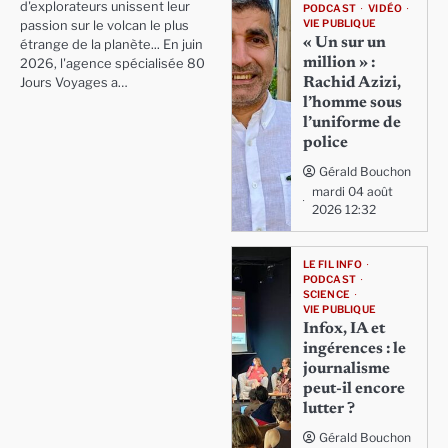
d'explorateurs unissent leur
PODCAST
VIDÉO
VIE PUBLIQUE
passion sur le volcan le plus
« Un sur un
étrange de la planète... En juin
million » :
2026, l'agence spécialisée 80
Rachid Azizi,
Jours Voyages a…
l’homme sous
l’uniforme de
police
Gérald Bouchon
mardi 04 août
2026 12:32
LE FIL INFO
PODCAST
SCIENCE
VIE PUBLIQUE
Infox, IA et
ingérences : le
journalisme
peut-il encore
lutter ?
Gérald Bouchon