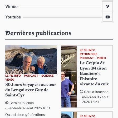
Viméo
Youtube
Dernières publications
LE FIL INFO
PATRIMOINE
PODCAST
VIDÉO
Le Crépin de
Lyon (Maison
Baudière) :
LE FIL INFO
PODCAST
SCIENCE
l’histoire
VIDÉO
vivante du cuir
80 Jours Voyages : au cœur
du Lengai avec Guy de
Gérald Bouchon
Saint-Cyr
mercredi 05 août
2026 16:57
Gérald Bouchon
vendredi 07 août 2026 10:11
Quand deux générations
LE FIL INFO