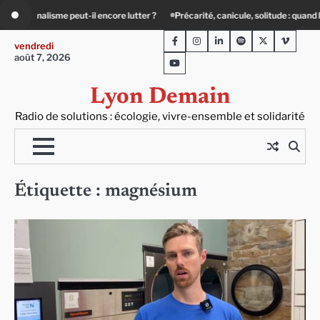
Skip
e lutter ?
Précarité, canicule, solitude : quand le lien social devient essentiel
to
Facebook
Instagram
LinkedIn
Spotify
Twitter
Viméo
content
vendredi
août 7, 2026
Youtube
Lyon Demain
Radio de solutions : écologie, vivre-ensemble et solidarité
Étiquette :
magnésium