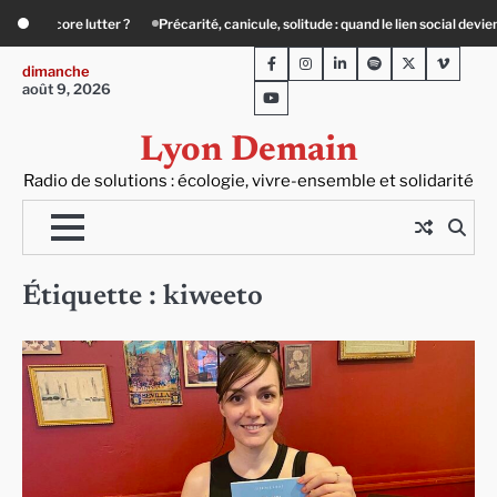
Skip
é, canicule, solitude : quand le lien social devient essentiel
« Ça chauffe » : 
to
Facebook
Instagram
LinkedIn
Spotify
Twitter
Viméo
content
dimanche
août 9, 2026
Youtube
Lyon Demain
Radio de solutions : écologie, vivre-ensemble et solidarité
Étiquette :
kiweeto