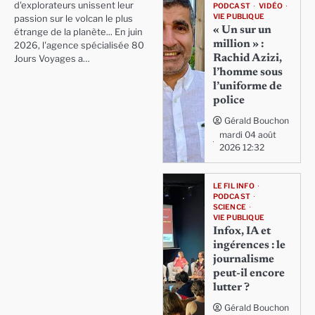
d'explorateurs unissent leur
PODCAST
VIDÉO
VIE PUBLIQUE
passion sur le volcan le plus
« Un sur un
étrange de la planète... En juin
million » :
2026, l'agence spécialisée 80
Rachid Azizi,
Jours Voyages a…
l’homme sous
l’uniforme de
police
Gérald Bouchon
mardi 04 août
2026 12:32
LE FIL INFO
PODCAST
SCIENCE
VIE PUBLIQUE
Infox, IA et
ingérences : le
journalisme
peut-il encore
lutter ?
Gérald Bouchon