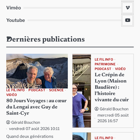
Viméo
Youtube
Dernières publications
LE FIL INFO
PATRIMOINE
PODCAST
VIDÉO
Le Crépin de
Lyon (Maison
Baudière) :
LE FIL INFO
PODCAST
SCIENCE
l’histoire
VIDÉO
vivante du cuir
80 Jours Voyages : au cœur
du Lengai avec Guy de
Gérald Bouchon
Saint-Cyr
mercredi 05 août
2026 16:57
Gérald Bouchon
vendredi 07 août 2026 10:11
Quand deux générations
LE FIL INFO