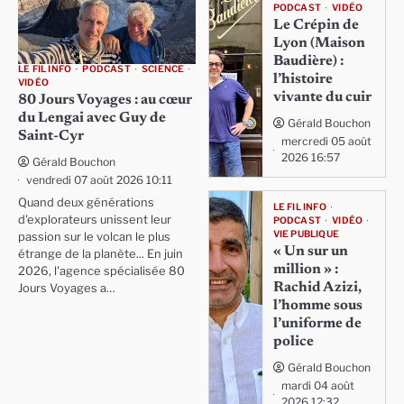
PODCAST
VIDÉO
Le Crépin de
Lyon (Maison
Baudière) :
LE FIL INFO
PODCAST
SCIENCE
l’histoire
VIDÉO
vivante du cuir
80 Jours Voyages : au cœur
du Lengai avec Guy de
Gérald Bouchon
Saint-Cyr
mercredi 05 août
2026 16:57
Gérald Bouchon
vendredi 07 août 2026 10:11
Quand deux générations
LE FIL INFO
d'explorateurs unissent leur
PODCAST
VIDÉO
VIE PUBLIQUE
passion sur le volcan le plus
« Un sur un
étrange de la planète... En juin
million » :
2026, l'agence spécialisée 80
Rachid Azizi,
Jours Voyages a…
l’homme sous
l’uniforme de
police
Gérald Bouchon
mardi 04 août
2026 12:32