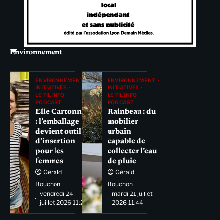
Environnement
ENVIRONNEMENT
ENVIRONNEMENT
INITIATIVES
INITIATIVES
LE FIL INFO
LE FIL INFO
PODCAST
PODCAST
Elle Cartonne
Rainbeau : du
: l’emballage
mobilier
devient outil
urbain
d’insertion
capable de
pour les
collecter l’eau
femmes
de pluie
Gérald
Gérald
Bouchon
Bouchon
vendredi 24
mardi 21 juillet
juillet 2026 11:29
2026 11:44