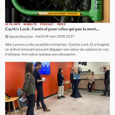
LE FIL INFO
MOBILITÉ
PODCAST
VIDÉO
CactUs Lock : l’antivol pour vélos qui pue la mort…
mardi 04 mars 2025 22:37
Gérald Bouchon
Aïko Leroux a crée sa petite entreprise : CactUs Lock. Et a imaginé
un antivol innovant pouvant dégager une odeur de cadavre en cas
d’attaque. Une odeur quelque peu dissuasive.