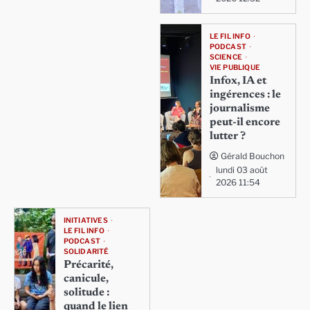
LE FIL INFO
PODCAST
SCIENCE
VIE PUBLIQUE
Infox, IA et
ingérences : le
journalisme
peut-il encore
lutter ?
Gérald Bouchon
lundi 03 août
2026 11:54
INITIATIVES
LE FIL INFO
PODCAST
SOLIDARITÉ
Précarité,
canicule,
solitude :
quand le lien