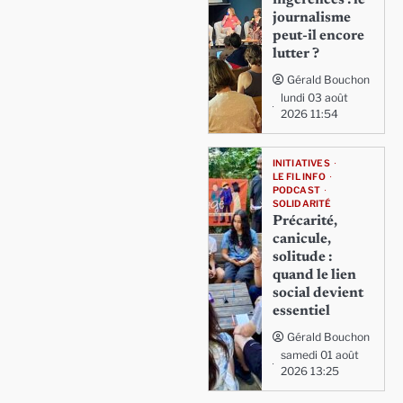
ingérences : le
journalisme
peut-il encore
lutter ?
Gérald Bouchon
lundi 03 août
2026 11:54
INITIATIVES
LE FIL INFO
PODCAST
SOLIDARITÉ
Précarité,
canicule,
solitude :
quand le lien
social devient
essentiel
Gérald Bouchon
samedi 01 août
2026 13:25