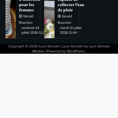
pour les
collecter l’eau
femmes
de pluie
Gérald
Gérald
Bouchon
Bouchon
vendredi 24
mardi 21 juillet
juillet 2026 11:29
2026 11:44
Copyright © 2026
Lyon Demain
| Lyon Demain by
Lyon Demain
Médias
| Powered by
WordPress
.