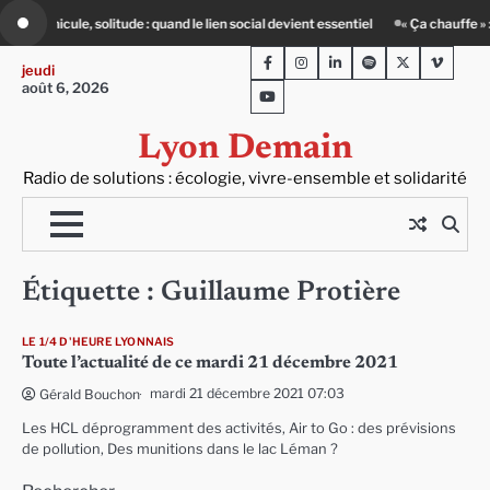
Skip
litude : quand le lien social devient essentiel
« Ça chauffe » : des acteurs du b
to
Facebook
Instagram
LinkedIn
Spotify
Twitter
Viméo
content
jeudi
août 6, 2026
Youtube
Lyon Demain
Radio de solutions : écologie, vivre-ensemble et solidarité
Étiquette :
Guillaume Protière
LE 1/4 D'HEURE LYONNAIS
Toute l’actualité de ce mardi 21 décembre 2021
mardi 21 décembre 2021 07:03
Gérald Bouchon
Les HCL déprogramment des activités, Air to Go : des prévisions
de pollution, Des munitions dans le lac Léman ?