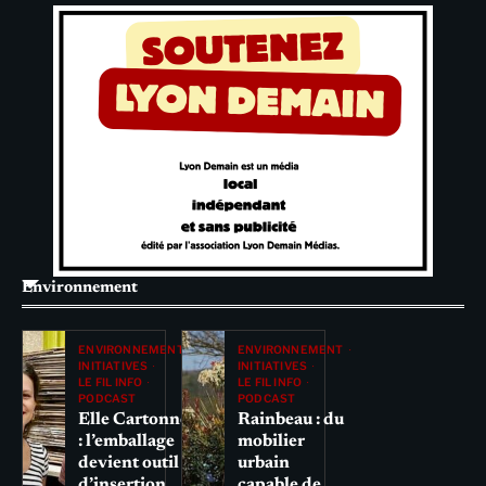
Environnement
ENVIRONNEMENT
ENVIRONNEMENT
INITIATIVES
INITIATIVES
LE FIL INFO
LE FIL INFO
PODCAST
PODCAST
Elle Cartonne
Rainbeau : du
: l’emballage
mobilier
devient outil
urbain
d’insertion
capable de