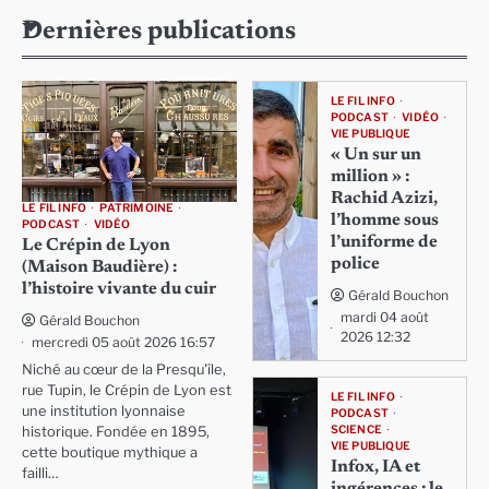
Dernières publications
LE FIL INFO
PODCAST
VIDÉO
VIE PUBLIQUE
« Un sur un
million » :
Rachid Azizi,
LE FIL INFO
PATRIMOINE
l’homme sous
PODCAST
VIDÉO
l’uniforme de
Le Crépin de Lyon
police
(Maison Baudière) :
l’histoire vivante du cuir
Gérald Bouchon
mardi 04 août
Gérald Bouchon
2026 12:32
mercredi 05 août 2026 16:57
Niché au cœur de la Presqu'île,
rue Tupin, le Crépin de Lyon est
LE FIL INFO
une institution lyonnaise
PODCAST
SCIENCE
historique. Fondée en 1895,
VIE PUBLIQUE
cette boutique mythique a
Infox, IA et
failli…