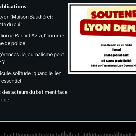
ublications
Lyon (Maison Baudière) :
nte du cuir
llion » : Rachid Azizi, l’homme
me de police
ngérences : le journalisme peut-
r ?
cule, solitude : quand le lien
 essentiel
 : des acteurs du batiment face
tique