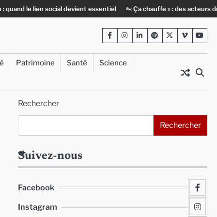
 lien social devient essentiel
« Ça chauffe » : des acteurs du batiment 
Facebook
Instagram
LinkedIn
Spotify
Twitter
Viméo
Yout
té
Patrimoine
Santé
Science
Rechercher
Rechercher
Suivez-nous
Facebook
Instagram