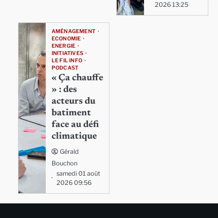
2026 13:25
AMÉNAGEMENT
ECONOMIE
ENERGIE
INITIATIVES
LE FIL INFO
PODCAST
« Ça chauffe
» : des
acteurs du
batiment
face au défi
climatique
Gérald
Bouchon
samedi 01 août
2026 09:56