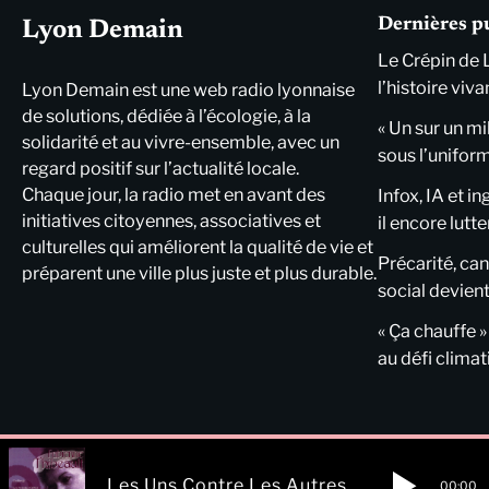
Dernières p
Lyon Demain
Le Crépin de 
l’histoire viva
Lyon Demain est une web radio lyonnaise
de solutions, dédiée à l’écologie, à la
« Un sur un mi
solidarité et au vivre-ensemble, avec un
sous l’unifor
regard positif sur l’actualité locale.
Chaque jour, la radio met en avant des
Infox, IA et i
initiatives citoyennes, associatives et
il encore lutte
culturelles qui améliorent la qualité de vie et
Précarité, cani
préparent une ville plus juste et plus durable.
social devient
« Ça chauffe »
au défi clima
Les Uns Contre Les Autres
00:00