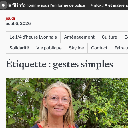
Skip
le fil info
zizi, l’homme sous l’uniforme de police
Infox, IA et ingérences : le jou
to
content
jeudi
août 6, 2026
Le 1/4 d’heure Lyonnais
Aménagement
Culture
E
Solidarité
Vie publique
Skyline
Contact
Faire 
Étiquette :
gestes simples