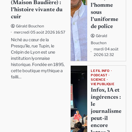
(Maison Baudière) :
l’homme
l’histoire vivante du
sous
cuir
l’uniforme
de police
Gérald Bouchon
mercredi 05 août 2026 16:57
Gérald
Niché au cœur de la
Bouchon
Presqu'île, rue Tupin, le
mardi 04 août
Crépin de Lyon est une
2026 12:32
institution lyonnaise
historique. Fondée en 1895,
cette boutique mythique a
LE FIL INFO
PODCAST
failli…
SCIENCE
VIE PUBLIQUE
Infox, IA et
ingérences :
le
journalisme
peut-il
encore