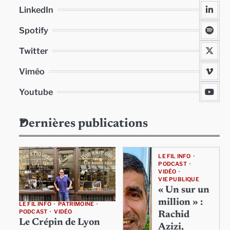
LinkedIn
Spotify
Twitter
Viméo
Youtube
Dernières publications
LE FIL INFO
PODCAST
VIDÉO
VIE PUBLIQUE
« Un sur un
million » :
LE FIL INFO
PATRIMOINE
PODCAST
VIDÉO
Rachid
Le Crépin de Lyon
Azizi,