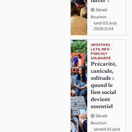
lutter ?
Gérald
Bouchon
lundi 03 août
2026 11:54
INITIATIVES
LE FIL INFO
PODCAST
SOLIDARITÉ
Précarité,
canicule,
solitude :
quand le
lien social
devient
essentiel
Gérald
Bouchon
samedi 01 août