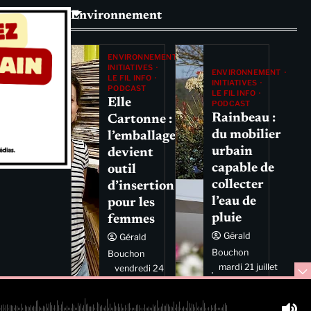
Environnement
ENVIRONNEMENT
INITIATIVES
ENVIRONNEMENT
LE FIL INFO
INITIATIVES
PODCAST
LE FIL INFO
Elle
PODCAST
Rainbeau :
Cartonne :
du mobilier
l’emballage
urbain
devient
capable de
outil
collecter
d’insertion
l’eau de
pour les
pluie
femmes
Gérald
Gérald
Bouchon
Bouchon
mardi 21 juillet
vendredi 24
2026 11:44
juillet 2026
11:29