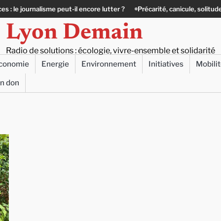
rnalisme peut-il encore lutter ?
Précarité, canicule, solitude : quand le
Lyon Demain
Radio de solutions : écologie, vivre-ensemble et solidarité
conomie
Energie
Environnement
Initiatives
Mobili
un don