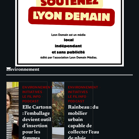
Environnement
ENVIRONNEMENT
ENVIRONNEMENT
INITIATIVES
INITIATIVES
LE FIL INFO
LE FIL INFO
PODCAST
PODCAST
Elle Cartonne
Rainbeau : du
: l’emballage
mobilier
devient outil
urbain
d’insertion
capable de
pour les
collecter l’eau
femmes
de pluie