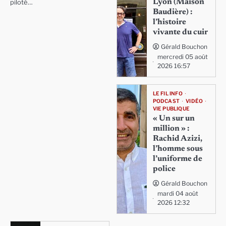
Lyon (Maison
piloté…
Baudière) :
l’histoire
vivante du cuir
Gérald Bouchon
mercredi 05 août
2026 16:57
LE FIL INFO
PODCAST
VIDÉO
VIE PUBLIQUE
« Un sur un
million » :
Rachid Azizi,
l’homme sous
l’uniforme de
police
Gérald Bouchon
mardi 04 août
2026 12:32