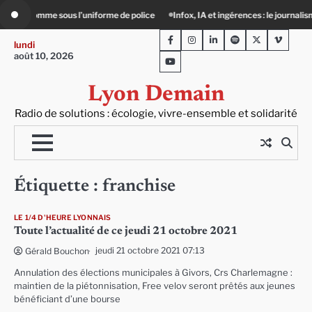
Skip
us l’uniforme de police
Infox, IA et ingérences : le journalisme peut-il encore l
to
Facebook
Instagram
LinkedIn
Spotify
Twitter
Viméo
content
lundi
août 10, 2026
Youtube
Lyon Demain
Radio de solutions : écologie, vivre-ensemble et solidarité
Étiquette :
franchise
LE 1/4 D'HEURE LYONNAIS
Toute l’actualité de ce jeudi 21 octobre 2021
jeudi 21 octobre 2021 07:13
Gérald Bouchon
Annulation des élections municipales à Givors, Crs Charlemagne :
maintien de la piétonnisation, Free velov seront prêtés aux jeunes
bénéficiant d’une bourse