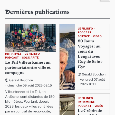
Dernières publications
LE FIL INFO
PODCAST
SCIENCE
VIDÉO
80 Jours
Voyages : au
cœur du
INITIATIVES
LE FIL INFO
Lengai avec
PODCAST
SOLIDARITÉ
Guy de Saint-
Le Teil Villeurbanne : un
Cyr
partenariat entre ville et
campagne
Gérald Bouchon
vendredi 07 août
Gérald Bouchon
2026 10:11
dimanche 09 août 2026 08:15
Villeurbanne et Le Teil, en
Ardèche, sont distantes de 150
LE FIL INFO
kilomètres. Pourtant, depuis
PATRIMOINE
PODCAST
VIDÉO
2023, les deux villes sont liées
Le Crépin de
par un contrat de réciprocité,