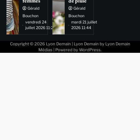
femmes
de pluie
Gérald
Gérald
Bouchon
Bouchon
vendredi 24
mardi 21 juillet
juillet 2026 11:29
2026 11:44
Copyright © 2026
Lyon Demain
| Lyon Demain by
Lyon Demain
Médias
| Powered by
WordPress
.