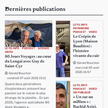
Dernières publications
LE FIL INFO
PATRIMOINE
PODCAST
VIDÉO
Le Crépin de
Lyon (Maison
Baudière) :
LE FIL INFO
PODCAST
SCIENCE
l’histoire
VIDÉO
vivante du cuir
80 Jours Voyages : au cœur
du Lengai avec Guy de
Gérald Bouchon
Saint-Cyr
mercredi 05 août
2026 16:57
Gérald Bouchon
vendredi 07 août 2026 10:11
Quand deux générations
LE FIL INFO
d'explorateurs unissent leur
PODCAST
VIDÉO
VIE PUBLIQUE
passion sur le volcan le plus
« Un sur un
étrange de la planète... En juin
million » :
2026, l'agence spécialisée 80
Rachid Azizi,
Jours Voyages a…