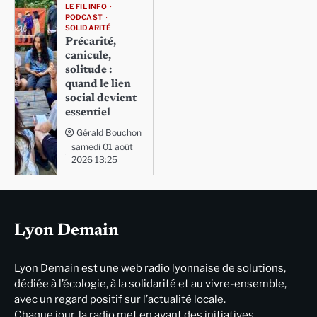
LE FIL INFO
PODCAST
SOLIDARITÉ
Précarité,
canicule,
solitude :
quand le lien
social devient
essentiel
Gérald Bouchon
samedi 01 août
2026 13:25
Lyon Demain
Lyon Demain est une web radio lyonnaise de solutions,
dédiée à l’écologie, à la solidarité et au vivre-ensemble,
avec un regard positif sur l’actualité locale.
Chaque jour, la radio met en avant des initiatives