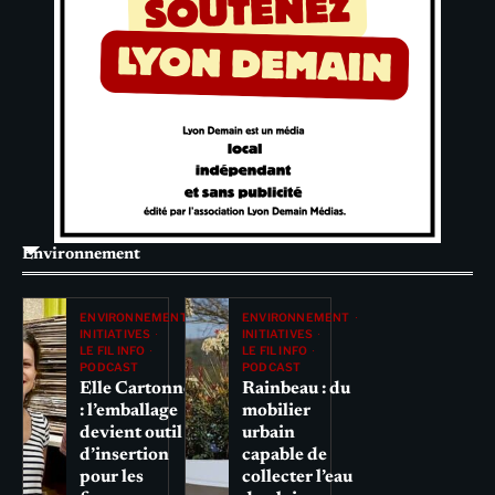
Environnement
ENVIRONNEMENT
ENVIRONNEMENT
INITIATIVES
INITIATIVES
LE FIL INFO
LE FIL INFO
PODCAST
PODCAST
Elle Cartonne
Rainbeau : du
: l’emballage
mobilier
devient outil
urbain
d’insertion
capable de
pour les
collecter l’eau