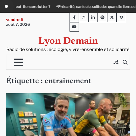
Skip
é, canicule, solitude : quand le lien social devient essentiel
« Ça chauffe » : 
to
Facebook
Instagram
LinkedIn
Spotify
Twitter
Viméo
content
vendredi
août 7, 2026
Youtube
Lyon Demain
Radio de solutions : écologie, vivre-ensemble et solidarité
Étiquette :
entrainement