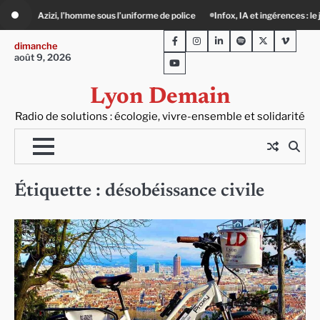
Skip
e sous l’uniforme de police
Infox, IA et ingérences : le journalisme peut-il enco
to
Facebook
Instagram
LinkedIn
Spotify
Twitter
Viméo
content
dimanche
août 9, 2026
Youtube
Lyon Demain
Radio de solutions : écologie, vivre-ensemble et solidarité
Étiquette :
désobéissance civile