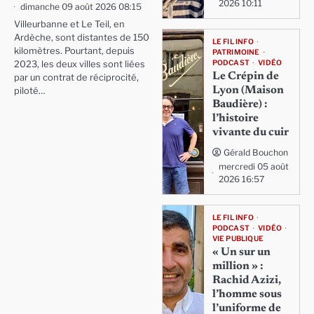
2026 10:11
dimanche 09 août 2026 08:15
Villeurbanne et Le Teil, en
Ardèche, sont distantes de 150
LE FIL INFO
kilomètres. Pourtant, depuis
PATRIMOINE
PODCAST
VIDÉO
2023, les deux villes sont liées
Le Crépin de
par un contrat de réciprocité,
Lyon (Maison
piloté…
Baudière) :
l’histoire
vivante du cuir
Gérald Bouchon
mercredi 05 août
2026 16:57
LE FIL INFO
PODCAST
VIDÉO
VIE PUBLIQUE
« Un sur un
million » :
Rachid Azizi,
l’homme sous
l’uniforme de