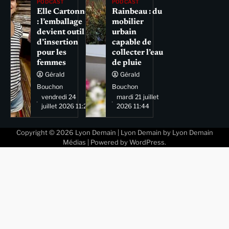
PODCAST
PODCAST
Elle Cartonne
Rainbeau : du
: l’emballage
mobilier
devient outil
urbain
d’insertion
capable de
pour les
collecter l’eau
femmes
de pluie
Gérald
Gérald
Bouchon
Bouchon
vendredi 24
mardi 21 juillet
juillet 2026 11:29
2026 11:44
Copyright © 2026
Lyon Demain
| Lyon Demain by
Lyon Demain
Médias
| Powered by
WordPress
.