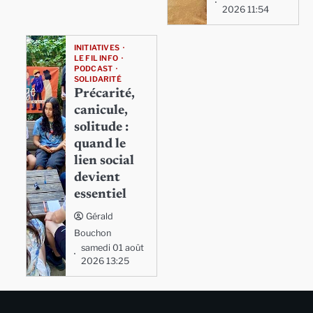
2026 11:54
INITIATIVES
LE FIL INFO
PODCAST
SOLIDARITÉ
Précarité,
canicule,
solitude :
quand le
lien social
devient
essentiel
Gérald
Bouchon
samedi 01 août
2026 13:25