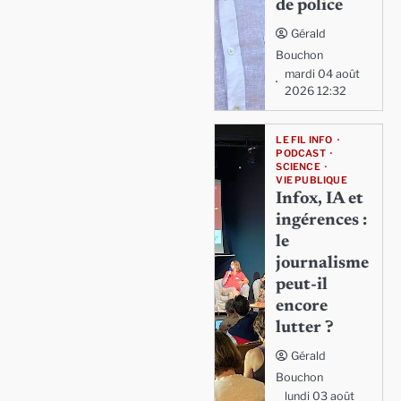
de police
Gérald
Bouchon
mardi 04 août
2026 12:32
LE FIL INFO
PODCAST
SCIENCE
VIE PUBLIQUE
Infox, IA et
ingérences :
le
journalisme
peut-il
encore
lutter ?
Gérald
Bouchon
lundi 03 août