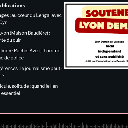
ublications
ges : au cœur du Lengai avec
Cyr
Lyon (Maison Baudière) :
nte du cuir
llion » : Rachid Azizi, l’homme
me de police
ngérences : le journalisme peut-
r ?
cule, solitude : quand le lien
 essentiel