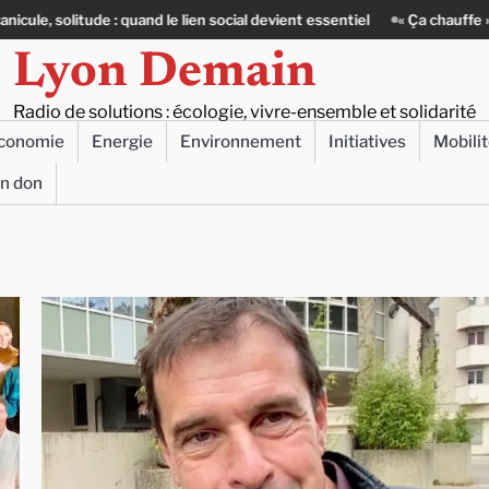
e : quand le lien social devient essentiel
« Ça chauffe » : des acteurs 
Lyon Demain
Radio de solutions : écologie, vivre-ensemble et solidarité
conomie
Energie
Environnement
Initiatives
Mobili
un don