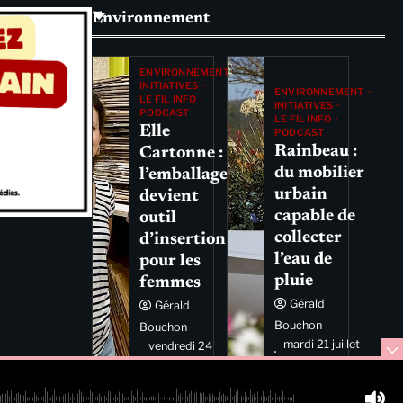
Environnement
ENVIRONNEMENT
INITIATIVES
ENVIRONNEMENT
LE FIL INFO
INITIATIVES
PODCAST
LE FIL INFO
Elle
PODCAST
Rainbeau :
Cartonne :
du mobilier
l’emballage
urbain
devient
capable de
outil
collecter
d’insertion
l’eau de
pour les
pluie
femmes
Gérald
Gérald
Bouchon
Bouchon
mardi 21 juillet
vendredi 24
2026 11:44
juillet 2026
11:29