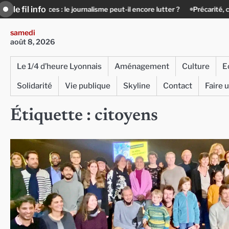
Skip
le fil info
ces : le journalisme peut-il encore lutter ?
Précarité, canicule, solitud
to
content
samedi
août 8, 2026
Le 1/4 d’heure Lyonnais
Aménagement
Culture
E
Solidarité
Vie publique
Skyline
Contact
Faire 
Étiquette :
citoyens