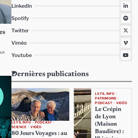
LinkedIn
Spotify
Twitter
es
Viméo
aux
Youtube
Dernières publications
LE FIL INFO
PATRIMOINE
PODCAST
VIDÉO
Le Crépin
de Lyon
LE FIL INFO
PODCAST
(Maison
SCIENCE
VIDÉO
Baudière) :
80 Jours Voyages : au