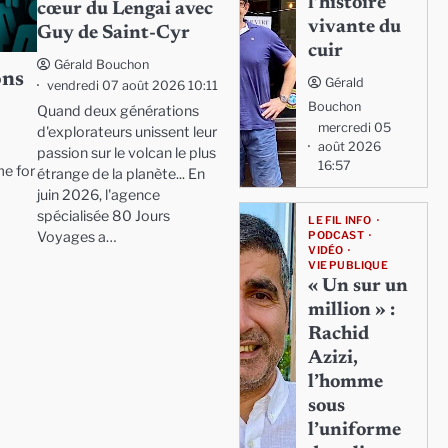
l’histoire
cœur du Lengai avec
vivante du
Guy de Saint-Cyr
cuir
Gérald Bouchon
ons
Gérald
vendredi 07 août 2026 10:11
Bouchon
Quand deux générations
mercredi 05
d'explorateurs unissent leur
août 2026
passion sur le volcan le plus
16:57
me for
étrange de la planète... En
juin 2026, l'agence
spécialisée 80 Jours
LE FIL INFO
Voyages a…
PODCAST
VIDÉO
VIE PUBLIQUE
« Un sur un
million » :
Rachid
Azizi,
l’homme
sous
l’uniforme