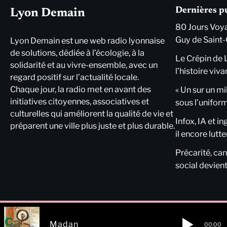
Dernières p
Lyon Demain
80 Jours Voya
Guy de Saint-
Lyon Demain est une web radio lyonnaise
de solutions, dédiée à l’écologie, à la
Le Crépin de 
solidarité et au vivre-ensemble, avec un
l’histoire viva
regard positif sur l’actualité locale.
Chaque jour, la radio met en avant des
« Un sur un mi
initiatives citoyennes, associatives et
sous l’unifor
culturelles qui améliorent la qualité de vie et
Infox, IA et i
préparent une ville plus juste et plus durable.
il encore lutte
Précarité, cani
social devient
Madan
00:00