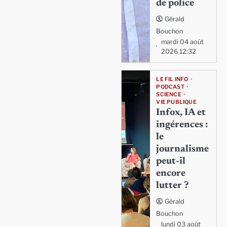
de police
Gérald
Bouchon
mardi 04 août
2026 12:32
LE FIL INFO
PODCAST
SCIENCE
VIE PUBLIQUE
Infox, IA et
ingérences :
le
journalisme
peut-il
encore
lutter ?
Gérald
Bouchon
lundi 03 août