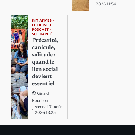
2026 11:54
INITIATIVES
LE FIL INFO
PODCAST
SOLIDARITÉ
Précarité,
canicule,
solitude :
quand le
lien social
devient
essentiel
Gérald
Bouchon
samedi 01 août
2026 13:25