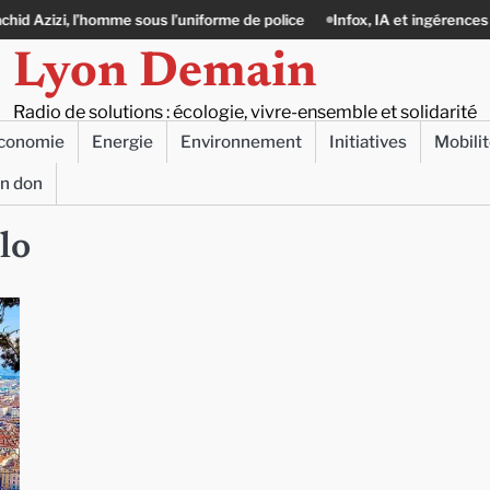
, l’homme sous l’uniforme de police
Infox, IA et ingérences : le journali
Lyon Demain
Radio de solutions : écologie, vivre-ensemble et solidarité
conomie
Energie
Environnement
Initiatives
Mobili
un don
lo