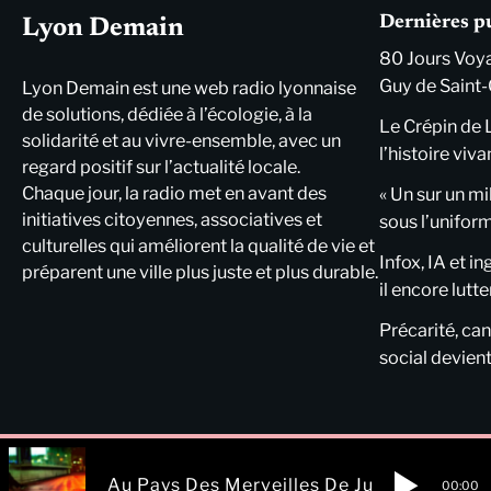
Dernières p
Lyon Demain
80 Jours Voya
Guy de Saint-
Lyon Demain est une web radio lyonnaise
de solutions, dédiée à l’écologie, à la
Le Crépin de 
solidarité et au vivre-ensemble, avec un
l’histoire viva
regard positif sur l’actualité locale.
Chaque jour, la radio met en avant des
« Un sur un mi
initiatives citoyennes, associatives et
sous l’unifor
culturelles qui améliorent la qualité de vie et
Infox, IA et i
préparent une ville plus juste et plus durable.
il encore lutte
Précarité, cani
social devient
Au Pays Des Merveilles De Juliet
00:00