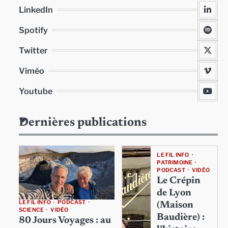
LinkedIn
Spotify
Twitter
Viméo
Youtube
Dernières publications
LE FIL INFO
PATRIMOINE
PODCAST
VIDÉO
Le Crépin
de Lyon
LE FIL INFO
PODCAST
(Maison
SCIENCE
VIDÉO
Baudière) :
80 Jours Voyages : au