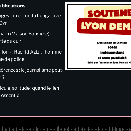
ublications
ges : au cœur du Lengai avec
Cyr
Lyon (Maison Baudière) :
nte du cuir
llion » : Rachid Azizi, l’homme
me de police
ngérences : le journalisme peut-
r ?
cule, solitude : quand le lien
 essentiel