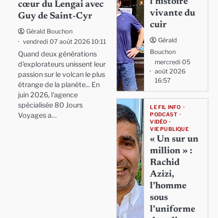
l’histoire
cœur du Lengai avec
vivante du
Guy de Saint-Cyr
cuir
Gérald Bouchon
Gérald
vendredi 07 août 2026 10:11
Bouchon
Quand deux générations
mercredi 05
d'explorateurs unissent leur
août 2026
passion sur le volcan le plus
16:57
étrange de la planète... En
juin 2026, l'agence
spécialisée 80 Jours
LE FIL INFO
Voyages a…
PODCAST
VIDÉO
VIE PUBLIQUE
« Un sur un
million » :
Rachid
Azizi,
l’homme
sous
l’uniforme