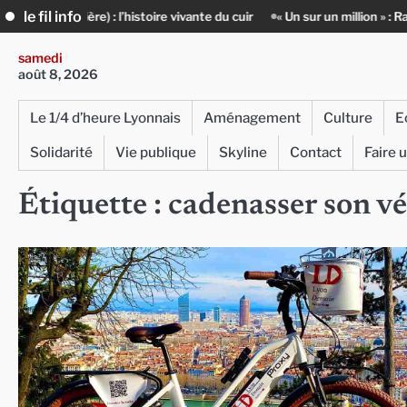
Skip
le fil info
ière) : l’histoire vivante du cuir
« Un sur un million » : Rachid Azizi
to
content
samedi
août 8, 2026
Le 1/4 d’heure Lyonnais
Aménagement
Culture
E
Solidarité
Vie publique
Skyline
Contact
Faire 
Étiquette :
cadenasser son vé