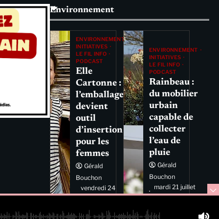
Environnement
ENVIRONNEMENT
INITIATIVES
ENVIRONNEMENT
LE FIL INFO
INITIATIVES
PODCAST
LE FIL INFO
Elle
PODCAST
Rainbeau :
Cartonne :
du mobilier
l’emballage
urbain
devient
capable de
outil
collecter
d’insertion
l’eau de
pour les
pluie
femmes
Gérald
Gérald
Bouchon
Bouchon
mardi 21 juillet
vendredi 24
2026 11:44
juillet 2026
11:29