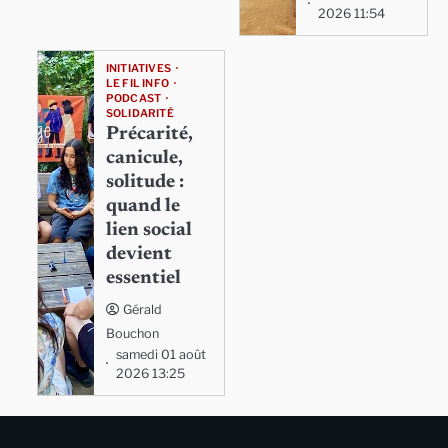
2026 11:54
INITIATIVES
LE FIL INFO
PODCAST
SOLIDARITÉ
Précarité,
canicule,
solitude :
quand le
lien social
devient
essentiel
Gérald
Bouchon
samedi 01 août
2026 13:25