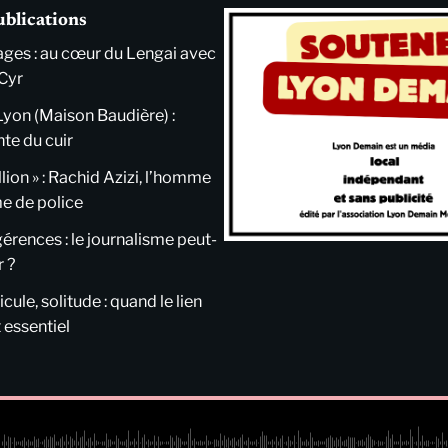
ublications
ges : au cœur du Lengai avec
Cyr
Lyon (Maison Baudière) :
nte du cuir
llion » : Rachid Azizi, l’homme
me de police
ngérences : le journalisme peut-
r ?
cule, solitude : quand le lien
 essentiel