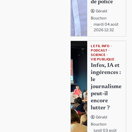
de police
Gérald
Bouchon
mardi 04 août
2026 12:32
LE FIL INFO
PODCAST
SCIENCE
VIE PUBLIQUE
Infox, IA et
ingérences :
le
journalisme
peut-il
encore
lutter ?
Gérald
Bouchon
lundi 03 août