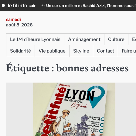
Skip
le fil info
 cuir
« Un sur un million » : Rachid Azizi, l’homme sous l’uniforme de p
to
content
samedi
août 8, 2026
Le 1/4 d’heure Lyonnais
Aménagement
Culture
E
Solidarité
Vie publique
Skyline
Contact
Faire 
Étiquette :
bonnes adresses