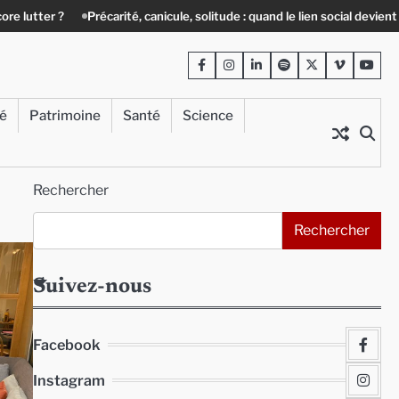
Précarité, canicule, solitude : quand le lien social devient essentiel
«
Facebook
Instagram
LinkedIn
Spotify
Twitter
Viméo
Yout
té
Patrimoine
Santé
Science
Rechercher
Rechercher
Suivez-nous
Facebook
Instagram