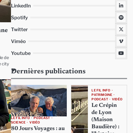
LinkedIn
Spotify
Twitter
nne
Viméo
Youtube
le de
 city
Dernières publications
LE FIL INFO
PATRIMOINE
PODCAST
VIDÉO
Le Crépin
de Lyon
LE FIL INFO
PODCAST
(Maison
SCIENCE
VIDÉO
Baudière) :
80 Jours Voyages : au