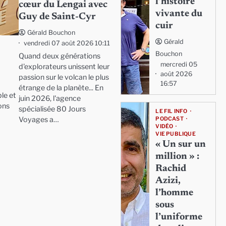
l’histoire
cœur du Lengai avec
vivante du
Guy de Saint-Cyr
cuir
Gérald Bouchon
Gérald
vendredi 07 août 2026 10:11
Bouchon
Quand deux générations
mercredi 05
d'explorateurs unissent leur
août 2026
passion sur le volcan le plus
16:57
étrange de la planète... En
le et
juin 2026, l'agence
ons
spécialisée 80 Jours
LE FIL INFO
Voyages a…
PODCAST
VIDÉO
VIE PUBLIQUE
« Un sur un
million » :
Rachid
Azizi,
l’homme
sous
l’uniforme