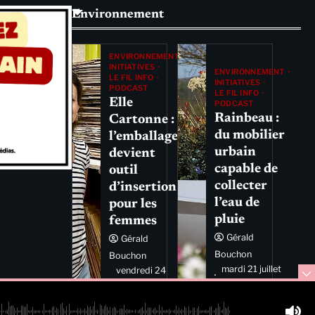
Environnement
ENVIRONNEMENT
INITIATIVES
ENVIRONNEMENT
LE FIL INFO
INITIATIVES
PODCAST
LE FIL INFO
Elle
PODCAST
Rainbeau :
Cartonne :
du mobilier
l’emballage
urbain
devient
capable de
outil
collecter
d’insertion
l’eau de
pour les
pluie
femmes
Gérald
Gérald
Bouchon
Bouchon
mardi 21 juillet
vendredi 24
2026 11:44
juillet 2026
11:29