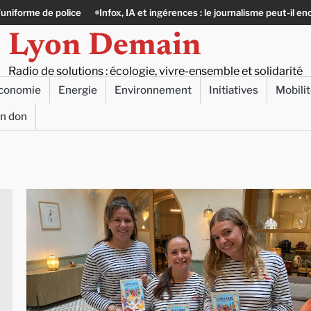
olice
Infox, IA et ingérences : le journalisme peut-il encore lutter ?
Lyon Demain
Radio de solutions : écologie, vivre-ensemble et solidarité
conomie
Energie
Environnement
Initiatives
Mobili
un don