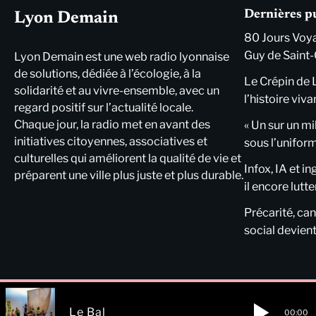
Dernières p
Lyon Demain
80 Jours Voya
Guy de Saint-
Lyon Demain est une web radio lyonnaise
de solutions, dédiée à l’écologie, à la
Le Crépin de 
solidarité et au vivre-ensemble, avec un
l’histoire viva
regard positif sur l’actualité locale.
Chaque jour, la radio met en avant des
« Un sur un mi
initiatives citoyennes, associatives et
sous l’unifor
culturelles qui améliorent la qualité de vie et
Infox, IA et i
préparent une ville plus juste et plus durable.
il encore lutte
Précarité, cani
social devient
Le Bal
00:00