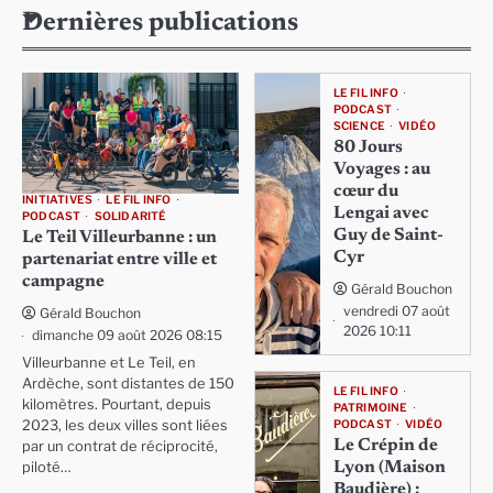
Dernières publications
LE FIL INFO
PODCAST
SCIENCE
VIDÉO
80 Jours
Voyages : au
cœur du
INITIATIVES
LE FIL INFO
Lengai avec
PODCAST
SOLIDARITÉ
Guy de Saint-
Le Teil Villeurbanne : un
Cyr
partenariat entre ville et
campagne
Gérald Bouchon
vendredi 07 août
Gérald Bouchon
2026 10:11
dimanche 09 août 2026 08:15
Villeurbanne et Le Teil, en
Ardèche, sont distantes de 150
LE FIL INFO
kilomètres. Pourtant, depuis
PATRIMOINE
PODCAST
VIDÉO
2023, les deux villes sont liées
Le Crépin de
par un contrat de réciprocité,
Lyon (Maison
piloté…
Baudière) :