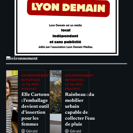
Environnement
ENVIRONNEMENT
ENVIRONNEMENT
INITIATIVES
INITIATIVES
LE FIL INFO
LE FIL INFO
PODCAST
PODCAST
Elle Cartonne
Rainbeau : du
: l’emballage
mobilier
devient outil
urbain
d’insertion
capable de
pour les
collecter l’eau
femmes
de pluie
Gérald
Gérald