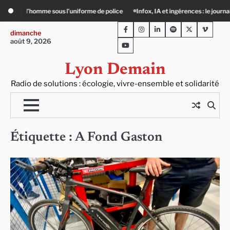
Skip
l’uniforme de police
Infox, IA et ingérences : le journalisme peut-il encore lutte
to
Facebook
Instagram
LinkedIn
Spotify
Twitter
Viméo
content
dimanche
août 9, 2026
Youtube
Lyon Demain
Radio de solutions : écologie, vivre-ensemble et solidarité
Étiquette :
A Fond Gaston