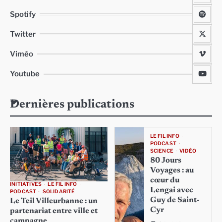
Spotify
Twitter
Viméo
Youtube
Dernières publications
LE FIL INFO
PODCAST
SCIENCE
VIDÉO
80 Jours
Voyages : au
cœur du
INITIATIVES
LE FIL INFO
Lengai avec
PODCAST
SOLIDARITÉ
Guy de Saint-
Le Teil Villeurbanne : un
Cyr
partenariat entre ville et
campagne