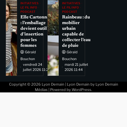
INITIATIVES
INITIATIVES
LE FIL INFO
LE FIL INFO
PODCAST
PODCAST
Elle Cartonne
Rainbeau : du
: l’emballage
mobilier
devient outil
urbain
d’insertion
capable de
pour les
collecter l’eau
femmes
de pluie
Gérald
Gérald
Bouchon
Bouchon
vendredi 24
mardi 21 juillet
juillet 2026 11:29
2026 11:44
Copyright © 2026
Lyon Demain
| Lyon Demain by
Lyon Demain
Médias
| Powered by
WordPress
.