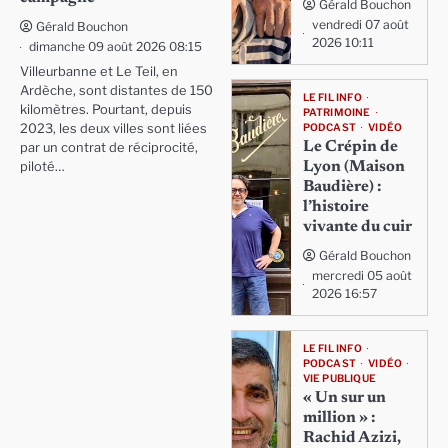
Gérald Bouchon
vendredi 07 août
Gérald Bouchon
2026 10:11
dimanche 09 août 2026 08:15
Villeurbanne et Le Teil, en
Ardèche, sont distantes de 150
LE FIL INFO
kilomètres. Pourtant, depuis
PATRIMOINE
PODCAST
VIDÉO
2023, les deux villes sont liées
Le Crépin de
par un contrat de réciprocité,
Lyon (Maison
piloté…
Baudière) :
l’histoire
vivante du cuir
Gérald Bouchon
mercredi 05 août
2026 16:57
LE FIL INFO
PODCAST
VIDÉO
VIE PUBLIQUE
« Un sur un
million » :
Rachid Azizi,