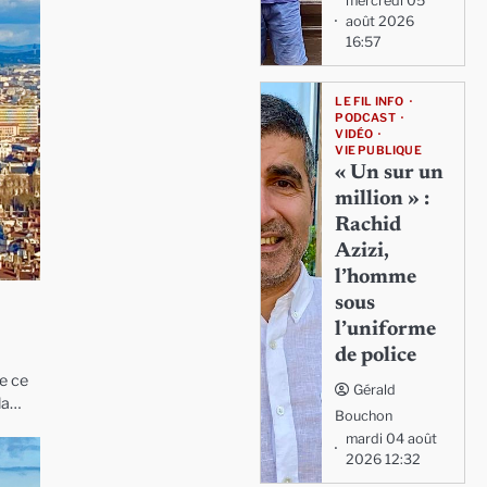
mercredi 05
août 2026
16:57
LE FIL INFO
PODCAST
VIDÉO
VIE PUBLIQUE
« Un sur un
million » :
Rachid
Azizi,
l’homme
sous
l’uniforme
de police
e ce
Gérald
 la…
Bouchon
mardi 04 août
2026 12:32