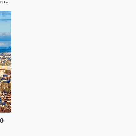
e sa…
20