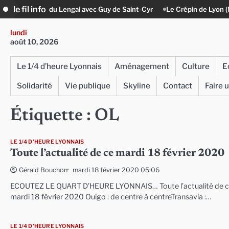
Skip
le fil info
de Saint-Cyr
Le Crépin de Lyon (Maison Baudière) : l’histoire vivante 
to
content
lundi
août 10, 2026
Le 1/4 d’heure Lyonnais
Aménagement
Culture
E
Solidarité
Vie publique
Skyline
Contact
Faire 
Étiquette :
OL
LE 1/4 D'HEURE LYONNAIS
Toute l’actualité de ce mardi 18 février 2020
mardi 18 février 2020 05:06
Gérald Bouchon
ECOUTEZ LE QUART D’HEURE LYONNAIS… Toute l’actualité de 
mardi 18 février 2020 Ouigo : de centre à centreTransavia :…
LE 1/4 D'HEURE LYONNAIS