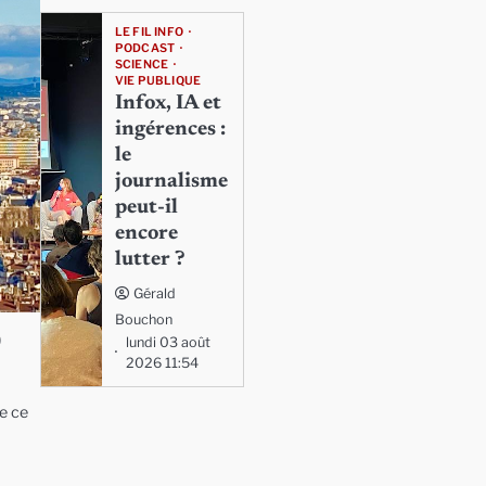
LE FIL INFO
PODCAST
SCIENCE
VIE PUBLIQUE
Infox, IA et
ingérences :
le
journalisme
peut-il
encore
lutter ?
Gérald
Bouchon
0
lundi 03 août
2026 11:54
e ce