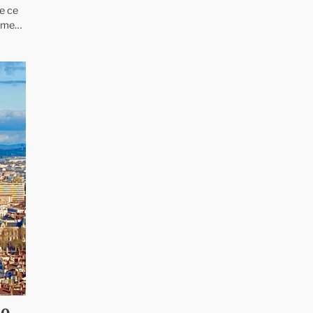
e ce
orme…