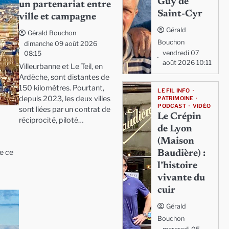
Guy de
un partenariat entre
Saint-Cyr
ville et campagne
Gérald
Gérald Bouchon
Bouchon
dimanche 09 août 2026
vendredi 07
08:15
août 2026 10:11
Villeurbanne et Le Teil, en
Ardèche, sont distantes de
150 kilomètres. Pourtant,
LE FIL INFO
depuis 2023, les deux villes
PATRIMOINE
PODCAST
VIDÉO
sont liées par un contrat de
Le Crépin
réciprocité, piloté…
de Lyon
(Maison
e ce
Baudière) :
l’histoire
vivante du
cuir
Gérald
Bouchon