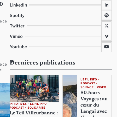
20
LinkedIn
Spotify
e ce
Twitter
Viméo
Youtube
0
Dernières publications
e ce
 :
LE FIL INFO
PODCAST
SCIENCE
VIDÉO
80 Jours
Voyages : au
INITIATIVES
LE FIL INFO
cœur du
PODCAST
SOLIDARITÉ
Lengai avec
Le Teil Villeurbanne :