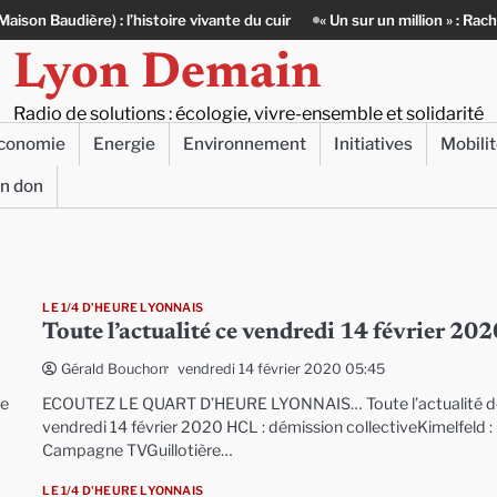
du cuir
« Un sur un million » : Rachid Azizi, l’homme sous l’uniforme de
Lyon Demain
Radio de solutions : écologie, vivre-ensemble et solidarité
conomie
Energie
Environnement
Initiatives
Mobili
un don
LE 1/4 D'HEURE LYONNAIS
Toute l’actualité ce vendredi 14 février 20
vendredi 14 février 2020 05:45
Gérald Bouchon
ce
ECOUTEZ LE QUART D’HEURE LYONNAIS… Toute l’actualité d
vendredi 14 février 2020 HCL : démission collectiveKimelfeld :
Campagne TVGuillotière…
LE 1/4 D'HEURE LYONNAIS