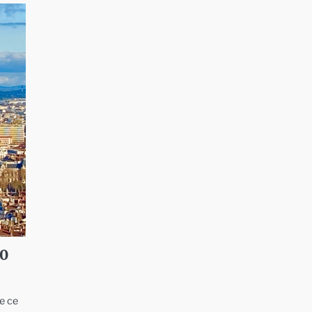
20
e ce